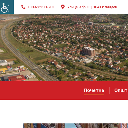
+3892/2571-703
Улица 9 бр. 38, 1041 Илинден
Почетна
Општ