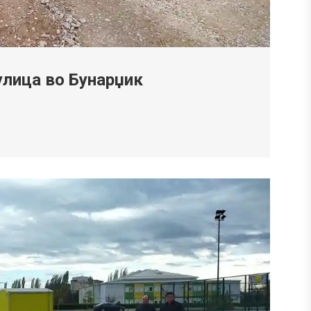
улица во Бунарџик