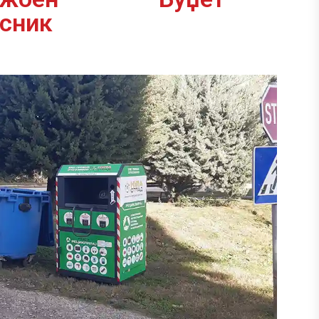
асник