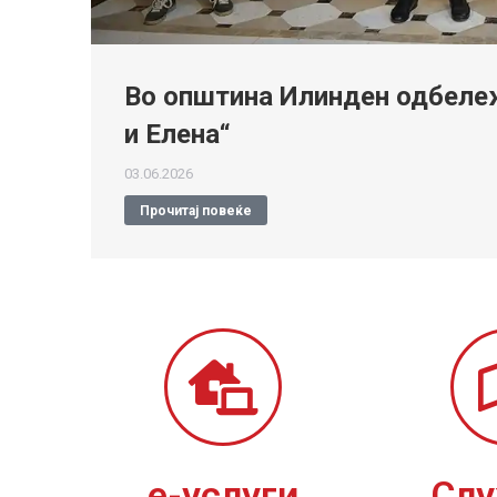
Во општина Илинден одбележ
и Елена“
03.06.2026
Прочитај повеќе
е-услуги
Сл