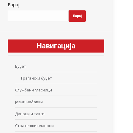
Барај
Барај
Навигација
Буџет
Граѓански буџет
Службени гласници
Јавни набавки
Даноци и такси
Стратешки планови