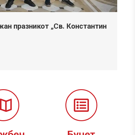
ан празникот „Св. Константин
ужбен
Буџет