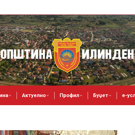
ина
Актуелно
Профил
Буџет
е-ус