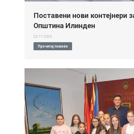
Поставени нови контејнери з
Општина Илинден
23.11.2023
Прочитај повеќе