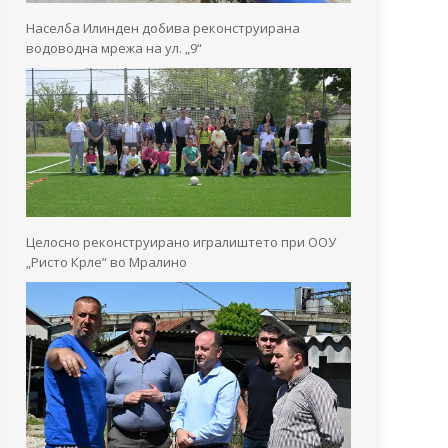
Населба Илинден добива реконструирана
водоводна мрежа на ул. „9“
Целосно реконструирано игралиштето при ООУ
„Ристо Крле“ во Мралино