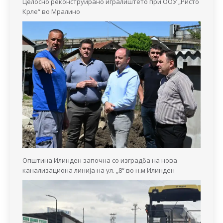
Целосно реконструирано игралиштето при ООУ „Ристо
Крле“ во Мралино
Општина Илинден започна со изградба на нова
канализациона линија на ул. „8“ во н.м Илинден