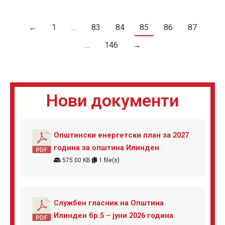
←
1
…
83
84
85
86
87
…
146
→
Нови документи
Општински енергетски план за 2027
година за општина Илинден
575.00 KB
1 file(s)
Службен гласник на Општина
Илинден бр.5 – јуни 2026 година