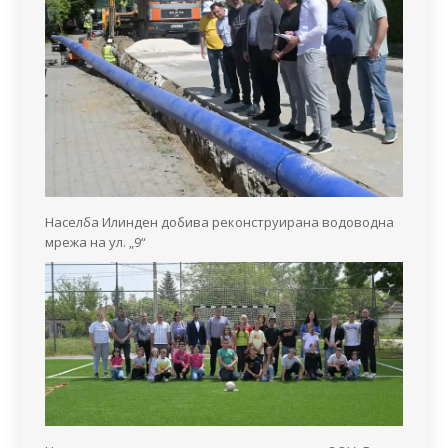
Населба Илинден добива реконструирана водоводна
мрежа на ул. „9“