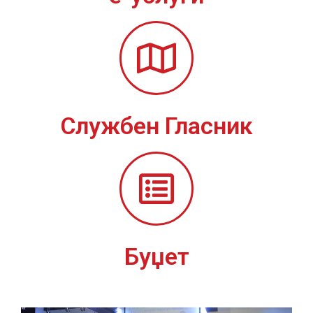
Службен Гласник
Буџет