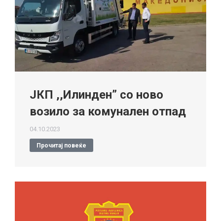
ЈКП ,,Илинден” со ново
возило за комунален отпад
04.10.2023
Прочитај повеќе