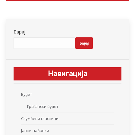
Барај
Барај
Навигација
Буџет
Граѓански буџет
Службени гласници
Јавни набавки