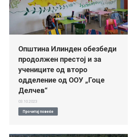
Општина Илинден обезбеди
продолжен престој и за
учениците од второ
одделение од ООУ „Гоце
Делчев“
03.10.2023
Прочитај повеќе