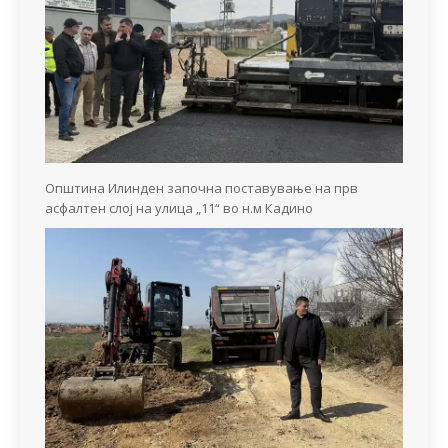
Општина Илинден започна поставување на прв
асфалтен слој на улица „11“ во н.м Кадино