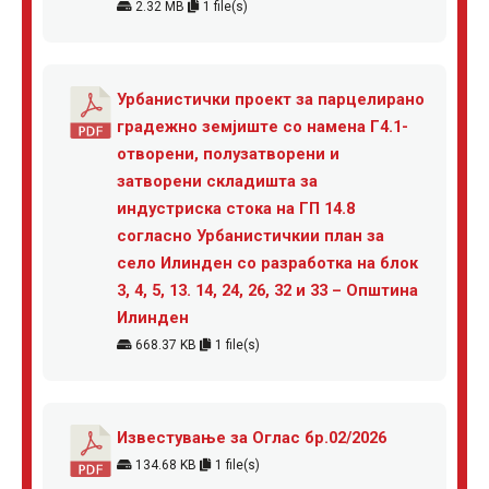
2.32 MB
1 file(s)
Урбанистички проект за парцелирано
градежно земјиште со намена Г4.1-
отворени, полузатворени и
затворени складишта за
индустриска стока на ГП 14.8
согласно Урбанистичкии план за
село Илинден со разработка на блок
3, 4, 5, 13. 14, 24, 26, 32 и 33 – Општина
Илинден
668.37 KB
1 file(s)
Известување за Оглас бр.02/2026
134.68 KB
1 file(s)