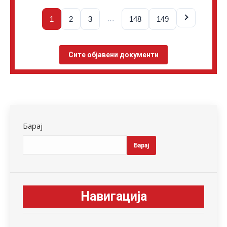
…
1
2
3
148
149
Сите објавени документи
Барај
Барај
Навигација