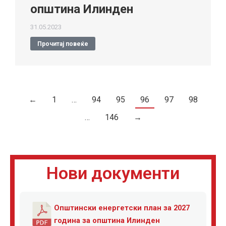
општина Илинден
31.05.2023
Прочитај повеќе
←
1
…
94
95
96
97
98
…
146
→
Нови документи
Општински енергетски план за 2027
година за општина Илинден