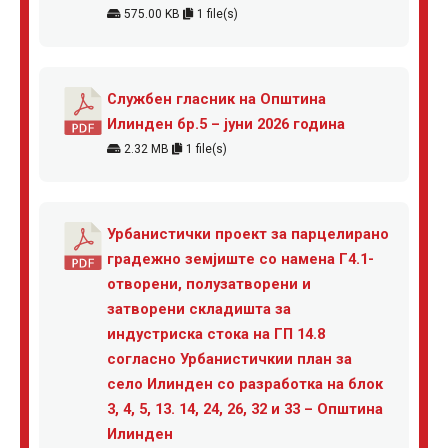
575.00 KB
1 file(s)
Службен гласник на Општина
Илинден бр.5 – јуни 2026 година
2.32 MB
1 file(s)
Урбанистички проект за парцелирано
градежно земјиште со намена Г4.1-
отворени, полузатворени и
затворени складишта за
индустриска стока на ГП 14.8
согласно Урбанистичкии план за
село Илинден со разработка на блок
3, 4, 5, 13. 14, 24, 26, 32 и 33 – Општина
Илинден