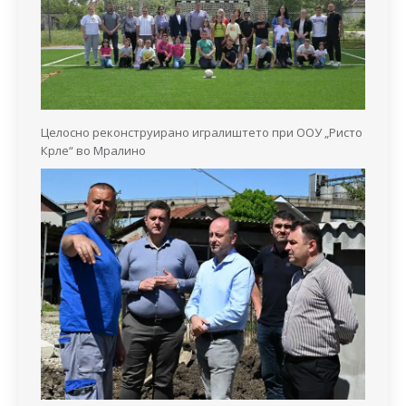
Целосно реконструирано игралиштето при ООУ „Ристо
Крле“ во Мралино