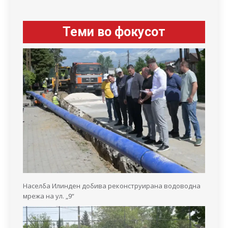
Теми во фокусот
Населба Илинден добива реконструирана водоводна
мрежа на ул. „9“