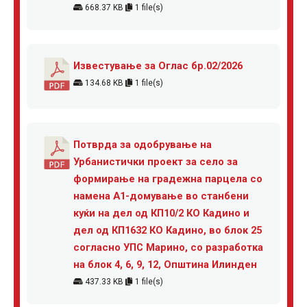
668.37 KB
1 file(s)
Известување за Оглас бр.02/2026
134.68 KB
1 file(s)
Потврда за одобрување на
Урбанистички проект за село за
формирање на градежна парцела со
намена А1-домување во станбени
куќи на дел од КП10/2 КО Кадино и
дел од КП1632 КО Кадино, во блок 25
согласно УПС Марино, со разработка
на блок 4, 6, 9, 12, Општина Илинден
437.33 KB
1 file(s)