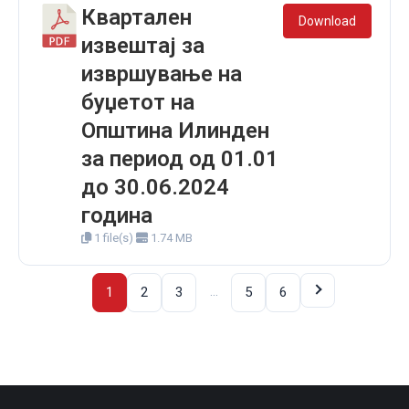
Квартален
Download
извештај за
извршување на
буџетот на
Општина Илинден
за период од 01.01
до 30.06.2024
година
1 file(s)
1.74 MB
…
1
2
3
5
6