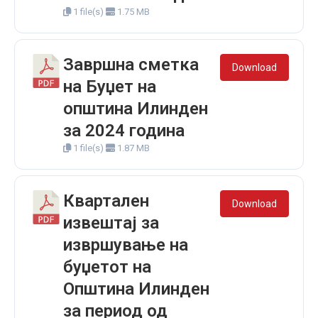
1 file(s)
1.75 MB
Завршна сметка
Download
на Буџет на
општина Илинден
за 2024 година
1 file(s)
1.87 MB
Квартален
Download
извештај за
извршување на
буџетот на
Општина Илинден
за период од