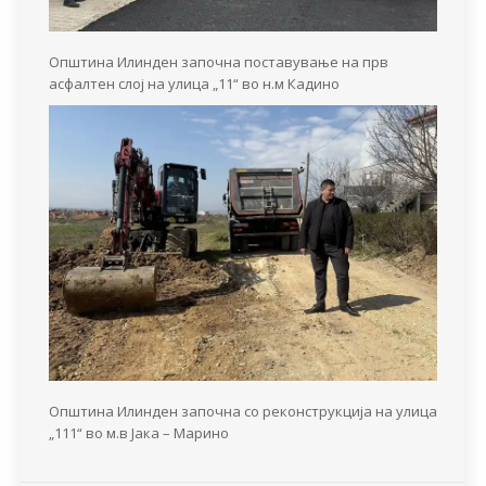
Општина Илинден започна поставување на прв
асфалтен слој на улица „11“ во н.м Кадино
Општина Илинден започна со реконструкција на улица
„111“ во м.в Јака – Марино