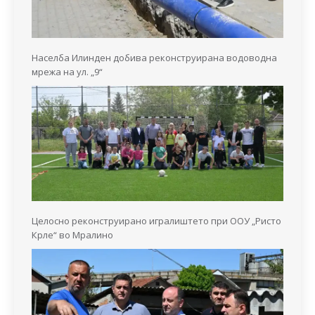
Населба Илинден добива реконструирана водоводна
мрежа на ул. „9“
Целосно реконструирано игралиштето при ООУ „Ристо
Крле“ во Мралино