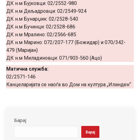
ДК н.м Бујковци: 02/2552-980
ДК н.м Дељадровци: 02/2549-924
ДК н.м Бунарџик: 02/2528-540
ДК н.м Бучинци: 02/2528-686
ДК н.м Мралино: 02/2566-685
ДК н.м Марино: 072/207-177 (Божидар) и 070/342-
479 (Маријан)
ДК н.м Миладиновци: 071/903-560 (Ацо)
Матична служба:
02/2571-146
Канцеларијата се наоѓа во Дом на култура „Илинден“
Барај
Барај