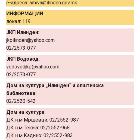
е-адреса: arhiva@ilinden.gov.mk
ИНФОРМАЦИИ
локал: 119
ЈКП Илинден:
jkpilinden@yahoo.com
02/2573-077
ЈКП Водовод:
vodovodjkp@yahoo.com
02/2573-077
Дом на култура „Илинден“ и општинска
библиотека:
02/2520-542
Дом на култура:
ДК н.м Мршевци: 02/2552-987
ДК н.м Текија: 02/2552-968
ДК н.м Кадино: 02/2552-983