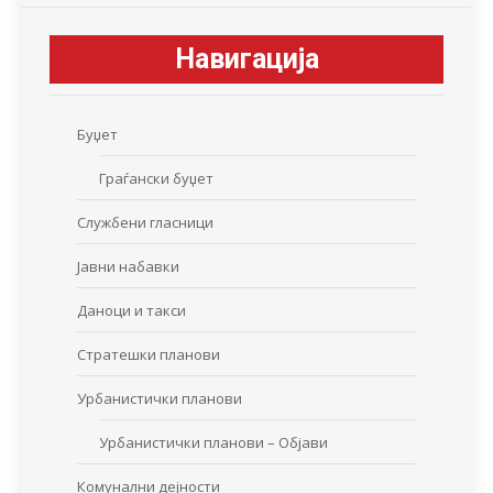
Навигација
Буџет
Граѓански буџет
Службени гласници
Јавни набавки
Даноци и такси
Стратешки планови
Урбанистички планови
Урбанистички планови – Објави
Комунални дејности