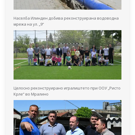
Населба Илинден добива реконструирана водоводна
мрежа на ул. „9“
Целосно реконструирано игралиштето при ООУ „Ристо
Крле“ во Мралино