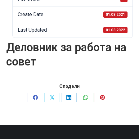
Create Date
01.08.2021
Last Updated
01.03.2022
Деловник за работа на
совет
Сподели
Share
Share
Share
Share
Share
on
on
on
on
on
Facebook
X
LinkedIn
WhatsApp
Pinterest