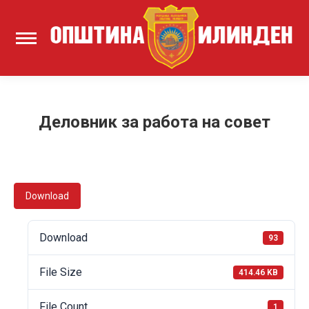
Деловник за работа на совет
Download
Download
93
File Size
414.46 KB
File Count
1