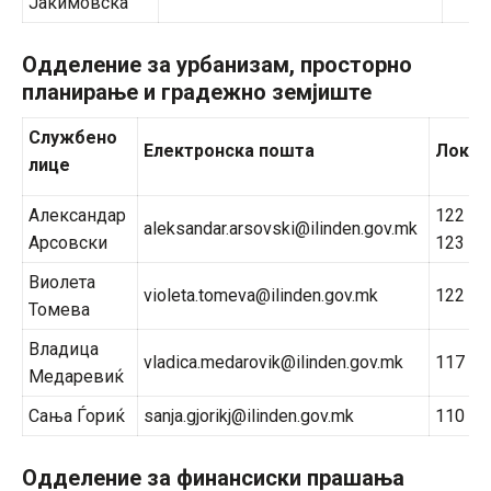
Јакимовска
Одделение за урбанизам, просторно
планирање и градежно земјиште
Службено
Електронска пошта
Локал
лице
Александар
122
aleksandar.arsovski@ilinden.gov.mk
Арсовски
123
Виолета
violeta.tomeva@ilinden.gov.mk
122
Томева
Владица
vladica.medarovik@ilinden.gov.mk
117
Медаревиќ
Сања Ѓориќ
sanja.gjorikj@ilinden.gov.mk
110
Одделение за финансиски прашања