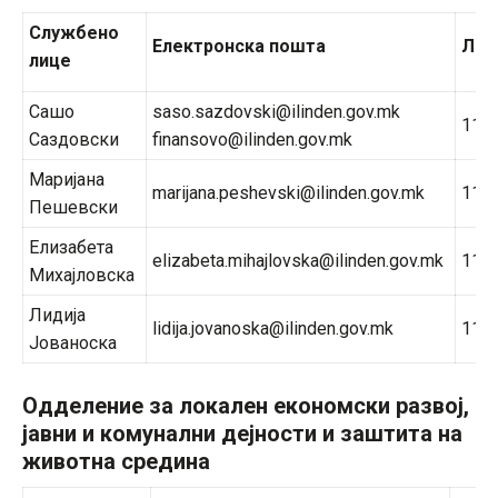
Службено
Електронска пошта
Лок
лице
Сашо
saso.sazdovski@ilinden.gov.mk
118
Саздовски
finansovo@ilinden.gov.mk
Маријана
marijana.peshevski@ilinden.gov.mk
118
Пешевски
Елизабета
elizabeta.mihajlovska@ilinden.gov.mk
117
Михајловска
Лидија
lidija.jovanoska@ilinden.gov.mk
119
Јованоска
Одделение за локален економски развој,
јавни и комунални дејности и заштита на
животна средина