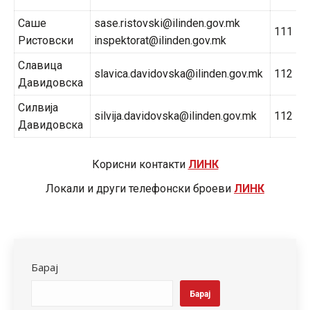
Саше
sase.ristovski@ilinden.gov.mk
111
Ристовски
inspektorat@ilinden.gov.mk
Славица
slavica.davidovska@ilinden.gov.mk
112
Давидовска
Силвија
silvija.davidovska@ilinden.gov.mk
112
Давидовска
Корисни контакти
ЛИНК
Локали и други телефонски броеви
ЛИНК
Барај
Барај