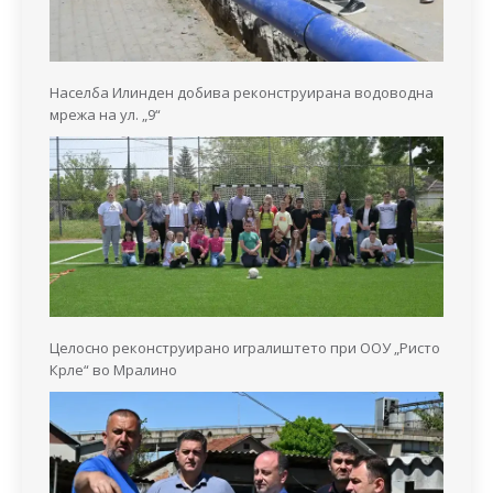
Населба Илинден добива реконструирана водоводна
мрежа на ул. „9“
Целосно реконструирано игралиштето при ООУ „Ристо
Крле“ во Мралино