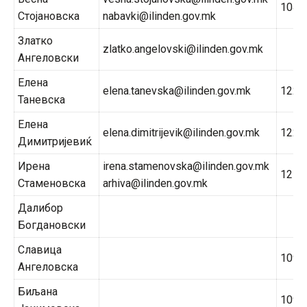
104
Стојановска
nabavki@ilinden.gov.mk
Златко
zlatko.angelovski@ilinden.gov.mk
Ангеловски
Елена
elena.tanevska@ilinden.gov.mk
122
Таневска
Елена
elena.dimitrijevik@ilinden.gov.mk
122
Димитријевиќ
Ирена
irena.stamenovska@ilinden.gov.mk
121
Стаменовска
arhiva@ilinden.gov.mk
Далибор
Богдановски
Славица
109
Ангеловска
Биљана
109