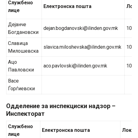
Службено
Електронска пошта
Лок
лице
Дејанче
dejan.bogdanovski@ilinden.gov.mk
108
Богдановски
Славица
slavica.miloshevska@ilinden.gov.mk
105
Милошевска
Ацо
aco.pavlovski@ilinden.gov.mk
105
Павловски
Васе
Ѓорѓиевски
Одделение за инспекциски надзор –
Инспекторат
Службено
Електронска пошта
Локал
лице