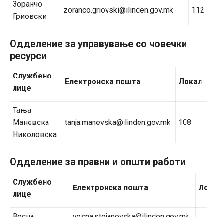
Зоранчо
zoranco.griovski@ilinden.gov.mk
112
Гриовски
Одделение за управување со човечки
ресурси
Службено
Електронска пошта
Локал
лице
Тања
Маневска
tanja.manevska@ilinden.gov.mk
108
Николовска
Одделение за правни и општи работи
Службено
Електронска пошта
Лок
лице
Весна
vesna.stojanovska@ilinden.gov.mk