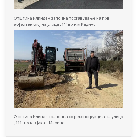
Општина Илинден започна поставување на прв
асфалтен слој на улица „11“ во н.м Кадино
Општина Илинден започна со реконструкција на улица
„111“ во м.в Јака – Марино