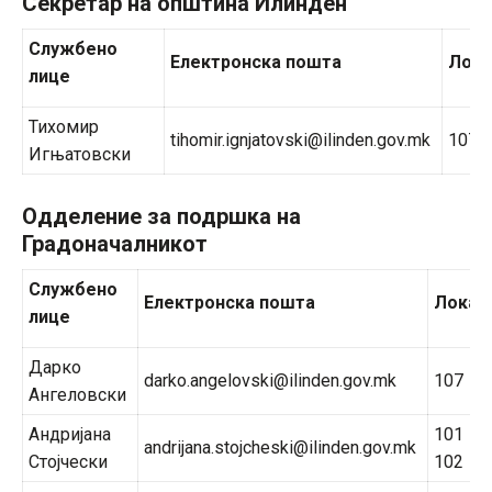
Секретар на општина Илинден
Службено
Електронска пошта
Лока
лице
Тихомир
tihomir.ignjatovski@ilinden.gov.mk
107
Игњатовски
Одделение за подршка на
Градоначалникот
Службено
Електронска пошта
Локал
лице
Дарко
darko.angelovski@ilinden.gov.mk
107
Ангеловски
Андријана
101
andrijana.stojcheski@ilinden.gov.mk
Стојчески
102