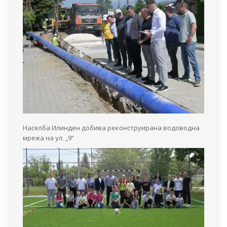
Населба Илинден добива реконструирана водоводна
мрежа на ул. „9“