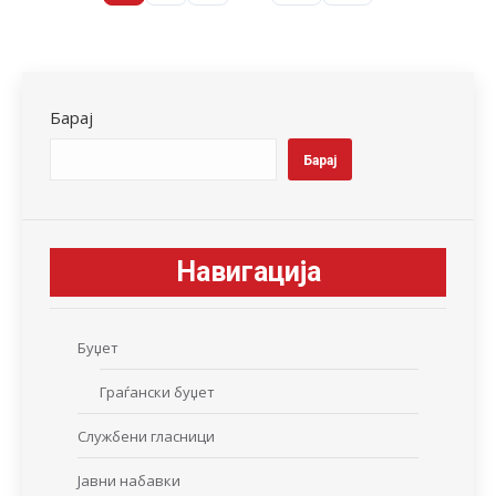
Барај
Барај
Навигација
Буџет
Граѓански буџет
Службени гласници
Јавни набавки