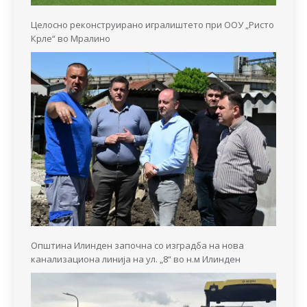
Целосно реконструирано игралиштето при ООУ „Ристо
Крле“ во Мралино
Општина Илинден започна со изградба на нова
канализациона линија на ул. „8“ во н.м Илинден