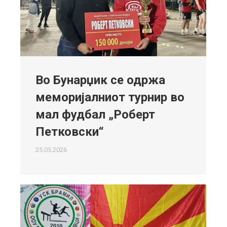
Во Бунарџик се одржа
меморијалниот турнир во
мал фудбал „Роберт
Петковски“
25.05.2026