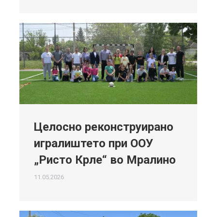
Целосно реконструирано
игралиштето при ООУ
„Ристо Крле“ во Мралино
11.05.2026