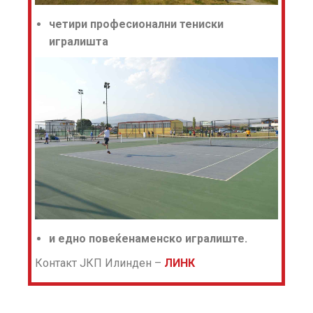
четири професионални тениски
игралишта
и едно повеќенаменско игралиште.
Контакт ЈКП Илинден –
ЛИНК