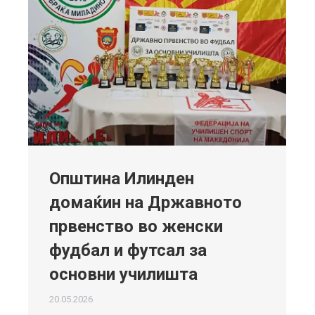
Општина Илинден
домаќин на Државното
првенство во женски
фудбал и футсал за
основни училишта
20.05.2026