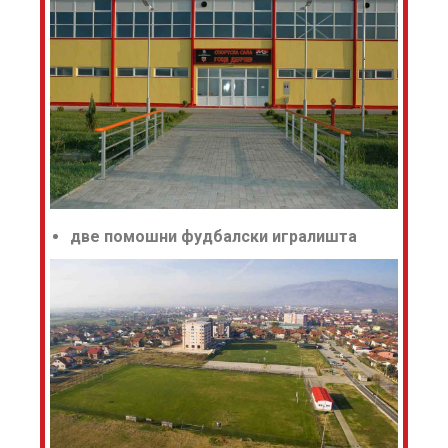
две помошни фудбалски игралишта