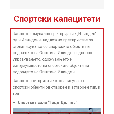
Спортски капацитети
Јавното комунално претпријатие „Илинден“
од н.Илинден е надлежно претпријатие за
стопанисување со спортските објекти на
подрачјето на Општина Илинден, односно
управувањето, одржувањето и
изнајмувањето на спортските објекти на
подрачјето на Општина Илинден.
Јавното претпријатие стопанисува со
спортски објекти од отворен и затворен тип, и
тоа:
Спортска сала “Гоце Делчев”