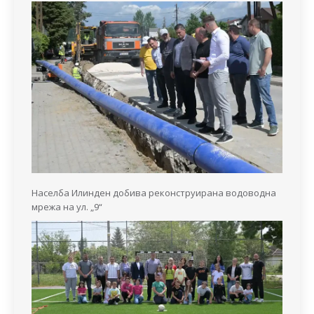
Населба Илинден добива реконструирана водоводна
мрежа на ул. „9“