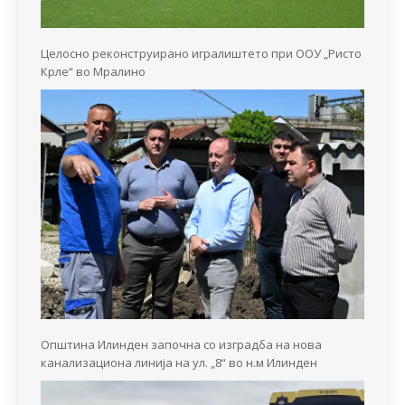
Целосно реконструирано игралиштето при ООУ „Ристо
Крле“ во Мралино
Општина Илинден започна со изградба на нова
канализациона линија на ул. „8“ во н.м Илинден