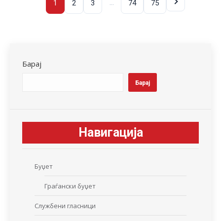
…
1
2
3
74
75
Барај
Барај
Навигација
Буџет
Граѓански буџет
Службени гласници