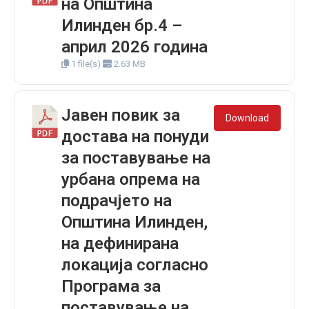
на Општина
Илинден бр.4 –
април 2026 година
1 file(s)
2.63 MB
Јавен повик за
Download
достава на понуди
за поставување на
урбана опрема на
подрачјето на
Општина Илинден,
на дефинирана
локација согласно
Програма за
поставување на