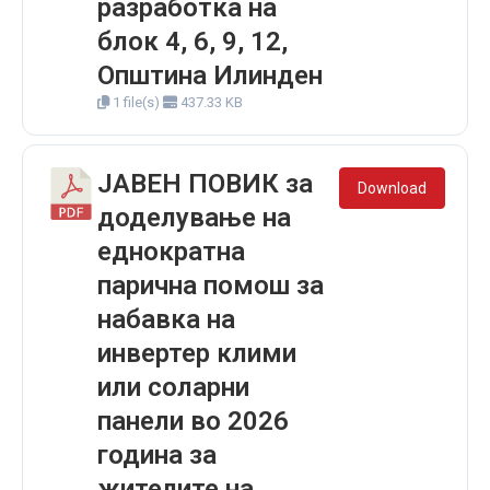
разработка на
блок 4, 6, 9, 12,
Општина Илинден
1 file(s)
437.33 KB
ЈАВЕН ПОВИК за
Download
доделување на
еднократна
парична помош за
набавка на
инвертер клими
или соларни
панели во 2026
година за
жителите на