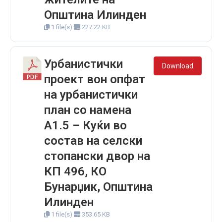
Општина Илинден
1 file(s)
227.22 KB
Урбанистички
Download
проект вон опфат
на урбанистички
план со намена
А1.5 – Куќи во
состав на селски
стопански двор на
КП 496, КО
Бунарџик, Општина
Илинден
1 file(s)
353.65 KB