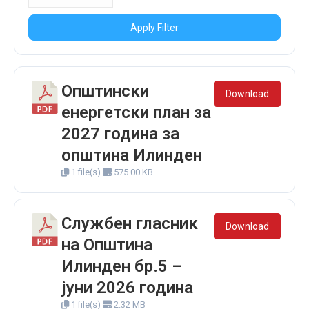
Apply Filter
Општински
Download
енергетски план за
2027 година за
општина Илинден
1 file(s)
575.00 KB
Службен гласник
Download
на Општина
Илинден бр.5 –
јуни 2026 година
1 file(s)
2.32 MB