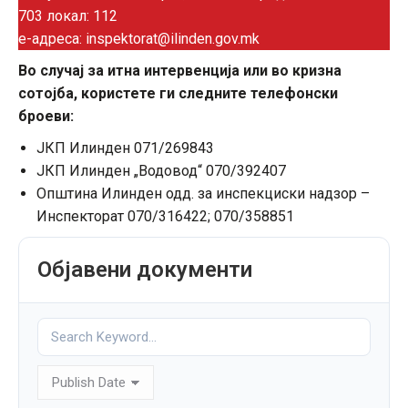
703 локал: 112
е-адреса: inspektorat@ilinden.gov.mk
Во случај за итна интервенција или во кризна
сотојба, користете ги следните телефонски
броеви:
ЈКП Илинден 071/269843
ЈКП Илинден „Водовод“ 070/392407
Општина Илинден одд. за инспекциски надзор –
Инспекторат 070/316422; 070/358851
Објавени документи