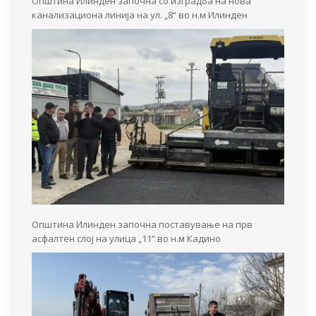
Општина Илинден започна со изградба на нова
канализациона линија на ул. „8“ во н.м Илинден
Општина Илинден започна поставување на прв
асфалтен слој на улица „11“ во н.м Кадино