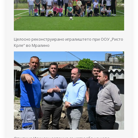
Целосно реконструирано игралиштето при ООУ „Ристо
Крле“ во Мралино