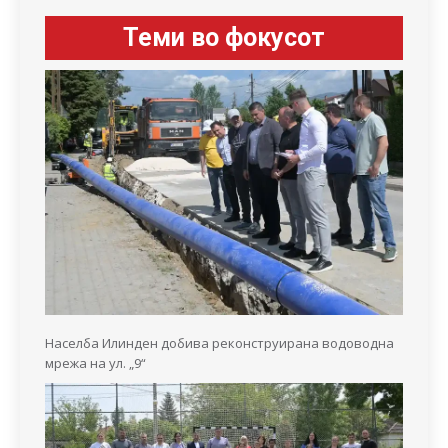
Теми во фокусот
Населба Илинден добива реконструирана водоводна
мрежа на ул. „9“