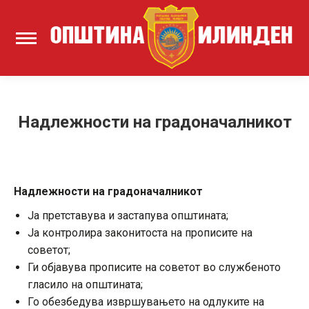
Надлежности на градоначалникот
Надлежности на градоначалникот
Ја претставува и застапува општината;
Ја контролира законитоста на прописите на
советот;
Ги објавува прописите на советот во службеното
гласило на општината;
Го обезбедува извршувањето на одлуките на