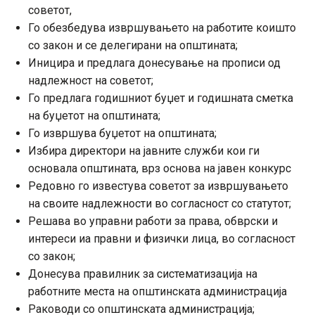
советот,
Го обезбедува извршувањето на работите коишто
со закон и се делегирани на општината;
Иницира и предлага донесување на прописи од
надлежност на советот;
Го предлага годишниот буџет и годишната сметка
на буџетот на општината;
Го извршува буџетот на општината;
Избира директори на јавните служби кои ги
основала општината, врз основа на јавен конкурс
Редовно го известува советот за извршувањето
на своите надлежности во согласност со статутот;
Решава во управни работи за права, обврски и
интереси иа правни и физички лица, во согласност
со закон;
Донесува правилник за систематизација на
работните места на општинската администрација
Раководи со општинската администрација;