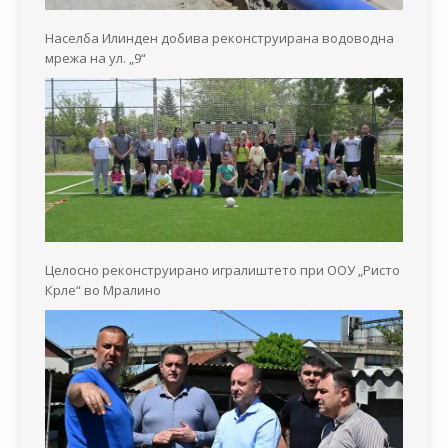
Населба Илинден добива реконструирана водоводна
мрежа на ул. „9“
Целосно реконструирано игралиштето при ООУ „Ристо
Крле“ во Мралино