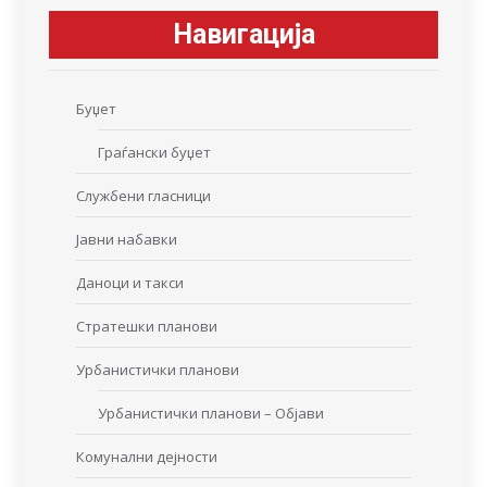
Навигација
Буџет
Граѓански буџет
Службени гласници
Јавни набавки
Даноци и такси
Стратешки планови
Урбанистички планови
Урбанистички планови – Објави
Комунални дејности