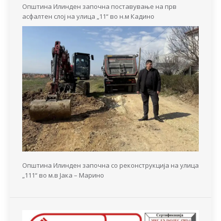
Општина Илинден започна поставување на прв
асфалтен слој на улица „11“ во н.м Кадино
Општина Илинден започна со реконструкција на улица
„111“ во м.в Јака – Марино