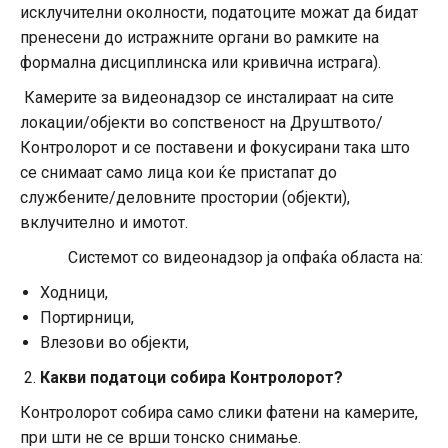
исклучителни околности, податоците можат да бидат
пренесени до истражните органи во рамките на
формална дисциплинска или кривична истрага).
Камерите за видеонадзор се инсталираат на сите
локации/објекти во сопственост на Друштвото/
Контролорот и се поставени и фокусирани така што
се снимаат само лица кои ќе пристапат до
службените/деловните простории (објекти),
вклучително и имотот.
Системот со видеонадзор ја опфаќа областа на:
Ходници,
Портирници,
Влезови во објекти,
Какви податоци собира Контролорот?
Контролорот собира само слики фатени на камерите,
при шти не се врши тонско снимање.