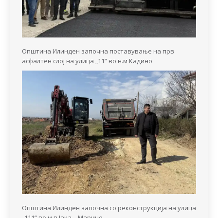
Општина Илинден започна поставување на прв
асфалтен слој на улица „11“ во н.м Кадино
Општина Илинден започна со реконструкција на улица
„111“ во м.в Јака – Марино