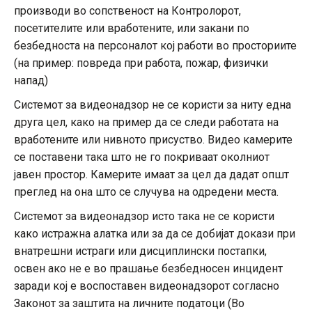
производи во сопственост на Контролорот,
посетителите или вработените, или закани по
безбедноста на персоналот кој работи во просториите
(на пример: повреда при работа, пожар, физички
напад)
Системот за видеонадзор не се користи за ниту една
друга цел, како на пример да се следи работата на
вработените или нивното присуство. Видео камерите
се поставени така што не го покриваат околниот
јавен простор. Камерите имаат за цел да дадат општ
преглед на она што се случува на одредени места.
Системот за видеонадзор исто така не се користи
како истражна алатка или за да се добијат докази при
внатрешни истраги или дисциплински постапки,
освен ако не е во прашање безбедносен инцидент
заради кој е воспоставен видеонадзорот согласно
Законот за заштита на личните податоци (Во