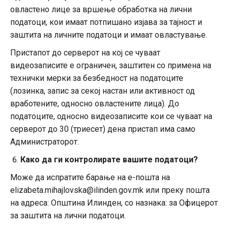
овластено лице за вршење обработка на лични
податоци, кои имаат потпишано изјава за тајност и
заштита на личните податоци и имаат овластување.
Пристапот до серверот на кој се чуваат
видеозаписите е ограничен, заштитен со примена на
технички мерки за безбедност на податоците
(лозинка, запис за секој настан или активност од
вработените, односно овластените лица). До
податоците, односно видеозаписите кои се чуваат на
серверот до 30 (триесет) дена пристап има само
Администраторот.
Како да ги контролирате вашите податоци?
Може да испратите барање на е-пошта на
elizabeta.mihajlovska@ilinden.gov.mk или преку пошта
на адреса: Општина Илинден, со назнака: за Офицерот
за заштита на лични податоци.