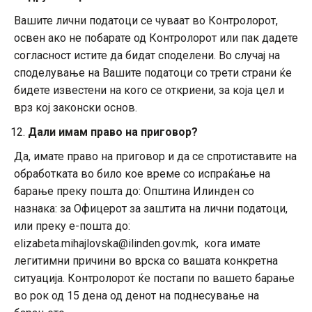
Вашите лични податоци се чуваат во Контролорот,
освен ако не побарате од Контролорот или пак дадете
согласност истите да бидат споделени. Во случај на
споделување на Вашите податоци со трети страни ќе
бидете известени на кого се откриени, за која цел и
врз кој законски основ.
Дали имам право на приговор?
Да, имате право на приговор и да се спротиставите на
обработката во било кое време со испраќање на
барање преку пошта до: Општина Илинден со
назнака: за Офицерот за заштита на лични податоци,
или преку е-пошта до:
elizabeta.mihajlovska@ilinden.gov.mk, кога имате
легитимни причини во врска со вашата конкретна
ситуација. Контролорот ќе постапи по вашето барање
во рок од 15 дена од денот на поднесување на