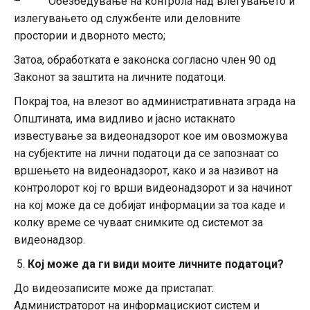
– Обезбедување на контрола над влегувањето и
излегувањето од службенте или деловните
простории и дворното место;
Затоа, обработката е законска согласно член 90 од
Законот за заштита на личните податоци.
Покрај тоа, на влезот во административната зграда на
Општината, има видливо и јасно истакнато
известување за видеонадзорот кое им овозможува
на субјектите на лични податоци да се запознаат со
вршењето на видеонадзорот, како и за називот на
контролорот кој го врши видеонадзорот и за начинот
на кој може да се добијат информации за тоа каде и
колку време се чуваат снимките од системот за
видеонадзор.
Кој може да ги види моите личните податоци?
До видеозаписите може да пристапат:
Администраторот на информацискиот систем и