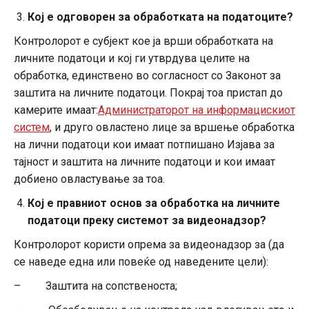
Кој е одговорен за обработката на податоците?
Контролорот е субјект кое ја врши обработката на
личните податоци и кој ги утврдува целите на
обработка, единствено во согласност со Законот за
заштита на личните податоци. Покрај тоа пристап до
камерите имаат:
Администраторот на информацискиот
систем
, и друго овластено лице за вршење обработка
на лични податоци кои имаат потпишано Изјава за
тајност и заштита на личните податоци и кои имаат
добиено овластување за тоа.
Кој е правниот основ за обработка на личните
податоци преку системот за видеонадзор?
Контролорот користи опрема за видеонадзор за (да
се наведе една или повеќе од наведените цели):
– Заштита на сопственоста;