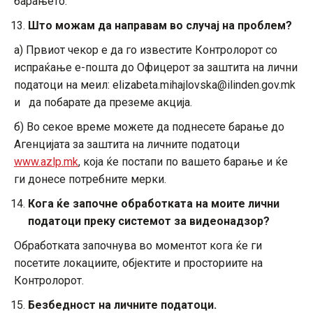
барањето.
Што можам да направам во случај на проблем?
а) Првиот чекор е да го известите Контролорот со
испраќање е-пошта до Офицерот за заштита на лични
податоци на меил: elizabeta.mihajlovska@ilinden.gov.mk
и да побарате да преземе акција.
б) Во секое време можете да поднесете барање до
Агенцијата за заштита на личните податоци
www.azlp.mk
, која ќе постапи по вашето барање и ќе
ги донесе потребните мерки.
Кога ќе започне обработката на моите лични
податоци преку системот за видеонадзор?
Обработката започнува во моментот кога ќе ги
посетите локациите, објектите и просториите на
Контролорот.
Безбедност на личните податоци.