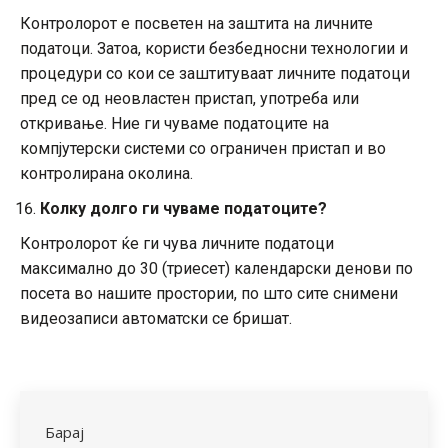
Контролорот е посветен на заштита на личните
податоци. Затоа, користи безбедносни технологии и
процедури со кои се заштитуваат личните податоци
пред се од неовластен пристап, употреба или
откривање. Ние ги чуваме податоците на
компјутерски системи со ограничен пристап и во
контролирана околина.
Колку долго ги чуваме податоците?
Контролорот ќе ги чува личните податоци
максимално до 30 (триесет) календарски денови по
посета во нашите простории, по што сите снимени
видеозаписи автоматски се бришат.
Барај