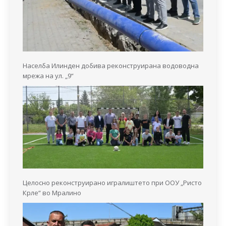
Населба Илинден добива реконструирана водоводна
мрежа на ул. „9“
Целосно реконструирано игралиштето при ООУ „Ристо
Крле“ во Мралино