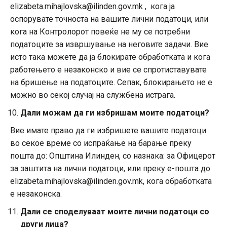
elizabeta.mihajlovska@ilinden.gov.mk , кога ја
оспорувате точноста на вашите лични податоци, или
кога на Контролорот повеќе не му се потребни
податоците за извршување на неговите задачи. Вие
исто така можете да ја блокирате обработката и кога
работењето е незаконско и вие се спротиставувате
на бришење на податоците. Сепак, блокирањето не е
можно во секој случај на службена истрага.
Дали можам да ги избришам моите податоци?
Вие имате право да ги избришете вашите податоци
во секое време со испраќање на барање преку
пошта до: Општина Илинден, со назнака: за Офицерот
за заштита на лични податоци, или преку е-пошта до:
elizabeta.mihajlovska@ilinden.gov.mk, кога обработката
е незаконска.
Дали се споделуваат моите лични податоци со
други лица?