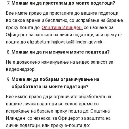
Можам ли да пристапам до моите податоци?
Вие имате право да пристапите до вашите податоци
во секое време и бесплатно, со испраќање на барање
преку пошта до:
Општина Илинден
со назнака: за
Офицерот за заштита на лични податоци, или преку е-
пошта до elizabeta.mihajlovska@ilinden.gov.mk .
Можам ли да ги менувам моите податоци?
Не е дозволено изменување на видео записот за
видеонадзор.
Може ли да побарам ограничување на
обработката на моите податоци?
Вие имате право да ја ограничите обработката на
вашите лични податоци во секое време со
испраќање на барање преку пошта до: Општина
Илинден со назнака: за Офицерот за заштита на
лични податоци, или преку е-пошта до: