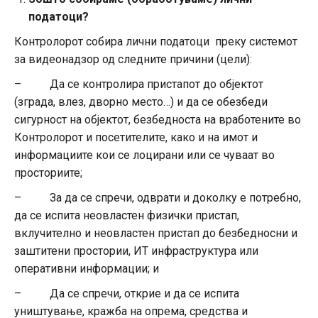
податоци?
Контролорот собира лични податоци преку системот
за видеонадзор од следните причини (цели):
– Да се контролира пристапот до објектот
(зграда, влез, дворно место…) и да се обезбеди
сигурност на објектот, безбедноста на вработените во
Контролорот и посетителите, како и на имот и
информациите кои се лоцирани или се чуваат во
просториите;
– За да се спречи, одврати и доколку е потребно,
да се испита неовластен физички пристап,
вклучително и неовластен пристап до безбедносни и
заштитени простории, ИТ инфраструктура или
оперативни информации; и
– Да се спречи, открие и да се испита
уништување, кражба на опрема, средства и