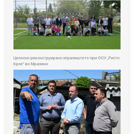
Целосно реконструирано игралиштето при ООУ „Ристо
Крле“ во Мралино