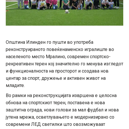
Општина Илинден го пушти во употреба
реконструираното повеќенаменско игралиште во
населеното место Мралино, современ спортско-
рекреативен терен кој значително го менува изгледот
и функционалноста на просторот и создава нов
центар за спорт, дружење и активен живот на
младите.
Во рамки на реконструкцијата извршена е целосна
обнова на спортскиот терен, поставена е нова
заштитна ограда, нови голови за мал фудбал и нова
јутена мрежа, осветлувањето е модернизирано со
современи ЛЕД светилки што овозможуваат