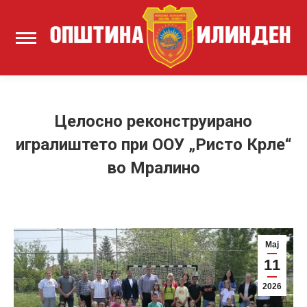
Целосно реконструирано
игралиштето при ООУ „Ристо Крле“
во Мралино
Мај
11
2026