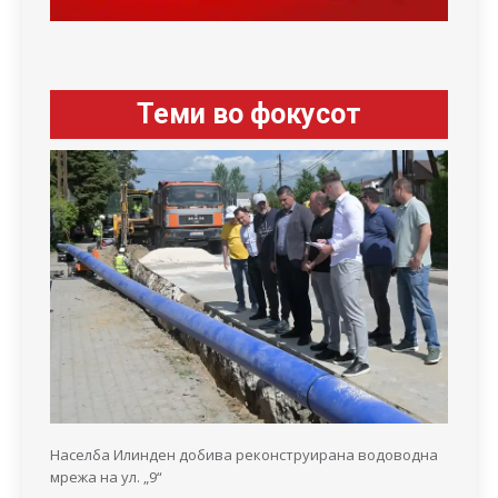
Теми во фокусот
Населба Илинден добива реконструирана водоводна
мрежа на ул. „9“