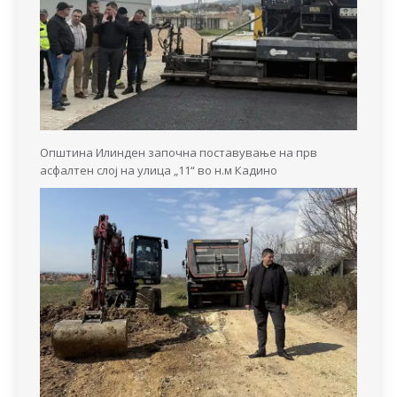
Општина Илинден започна поставување на прв
асфалтен слој на улица „11“ во н.м Кадино