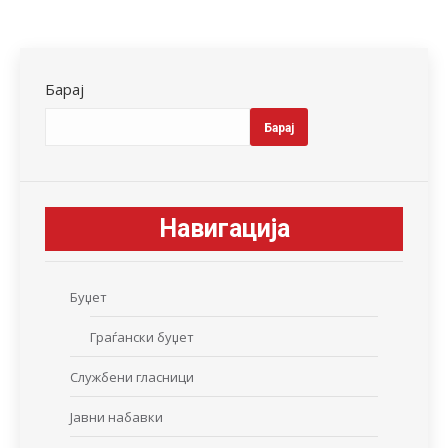
Барај
Барај
Навигација
Буџет
Граѓански буџет
Службени гласници
Јавни набавки