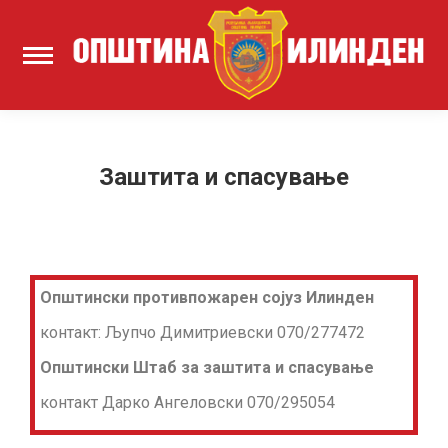
Заштита и спасување
Општински противпожарен сојуз Илинден
контакт:
Љупчо Димитриевски 070/277472
Општински Штаб за заштита и спасување
контакт Дарко Ангеловски 070/295054