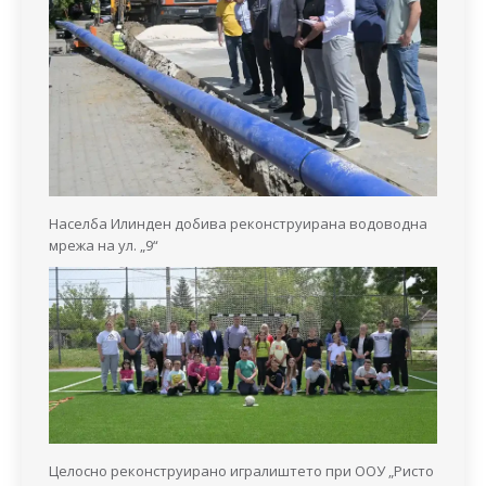
Населба Илинден добива реконструирана водоводна
мрежа на ул. „9“
Целосно реконструирано игралиштето при ООУ „Ристо