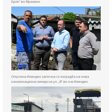
Крле“ во Мралино
Општина Илинден започна со изградба на нова
канализациона линија на ул. „8“ во н.м Илинден