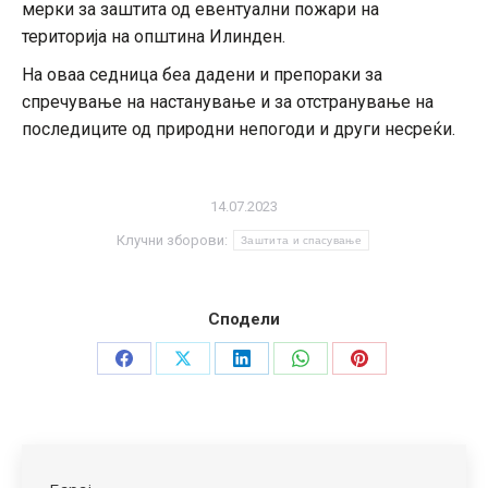
мерки за заштита од евентуални пожари на
територија на општина Илинден.
На оваа седница беа дадени и препораки за
спречување на настанување и за отстранување на
последиците од природни непогоди и други несреќи.
14.07.2023
Клучни зборови:
Заштита и спасување
Сподели
Share
Share
Share
Share
Share
on
on
on
on
on
Facebook
X
LinkedIn
WhatsApp
Pinterest