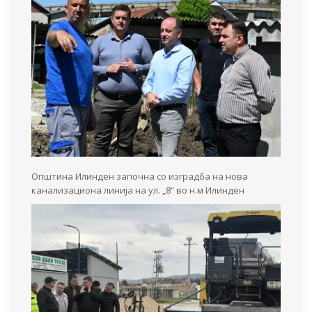
Општина Илинден започна со изградба на нова
канализациона линија на ул. „8“ во н.м Илинден