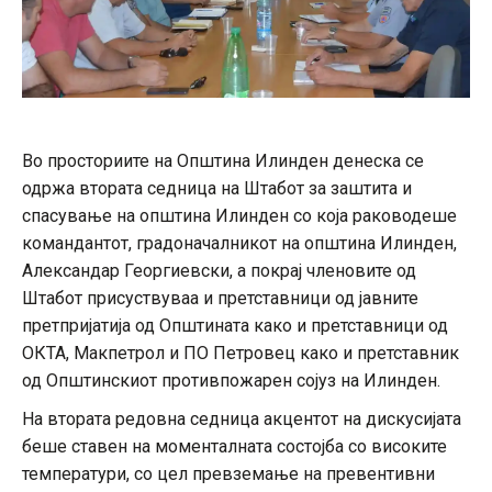
Во просториите на Општина Илинден денеска се
одржа втората седница на Штабот за заштита и
спасување на општина Илинден со која раководеше
командантот, градоначалникот на општина Илинден,
Александар Георгиевски, а покрај членовите од
Штабот присуствуваа и претставници од јавните
претпријатија од Општината како и претставници од
ОКТА, Макпетрол и ПО Петровец како и претставник
од Општинскиот противпожарен сојуз на Илинден.
На втората редовна седница акцентот на дискусијата
беше ставен на моменталната состојба со високите
температури, со цел превземање на превентивни