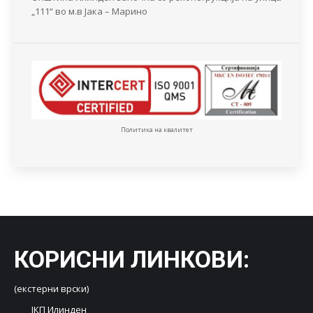
„111“ во м.в Јака – Марино
Политика на квалитет
КОРИСНИ ЛИНКОВИ
:
(екстерни врски)
ЈКП Илинден