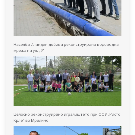
Населба Илинден добива реконструирана водоводна
мрежа на ул. „9“
Целосно реконструирано игралиштето при ООУ „Ристо
Крле“ во Мралино