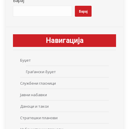
Барај
Барај
Навигација
Буџет
Граѓански буџет
Службени гласници
Јавни набавки
Даноци и такси
Стратешки планови