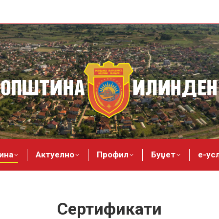
ина
Актуелно
Профил
Буџет
е-ус
Сертификати