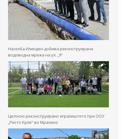
Населба Илинден добива реконструирана
водоводна мрежа на ул. „9“
Целосно реконструирано игралиштето при ООУ
„Ристо Крле“ во Мралино