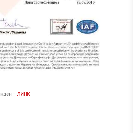
инден –
ЛИНК