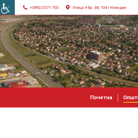
+3892/2571-703
Улица 9 бр. 38, 1041 Илинден
Почетна
Општ