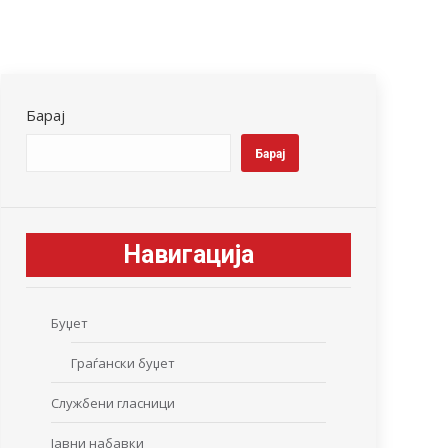
Барај
Барај
Навигација
Буџет
Граѓански буџет
Службени гласници
Јавни набавки