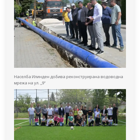
Населба Илинден добива реконструирана водоводна
мрежа на ул. „9“