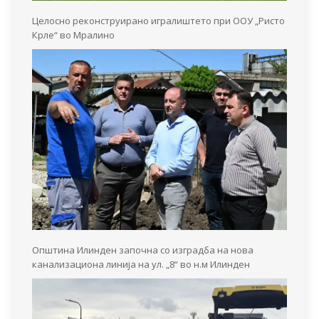
Целосно реконструирано игралиштето при ООУ „Ристо
Крле“ во Мралино
Општина Илинден започна со изградба на нова
канализациона линија на ул. „8“ во н.м Илинден