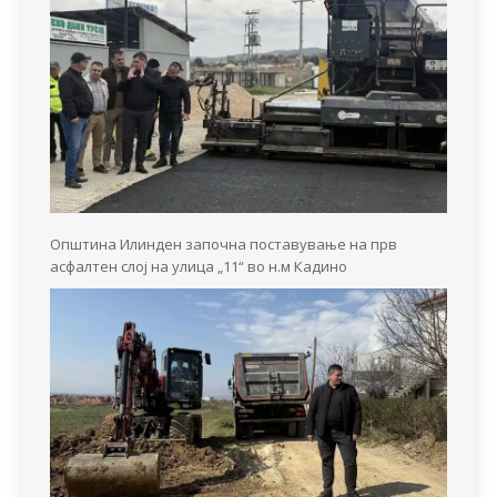
Општина Илинден започна поставување на прв
асфалтен слој на улица „11“ во н.м Кадино