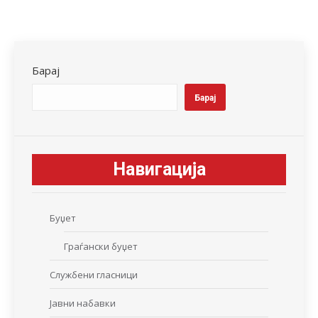
Барај
Барај
Навигација
Буџет
Граѓански буџет
Службени гласници
Јавни набавки