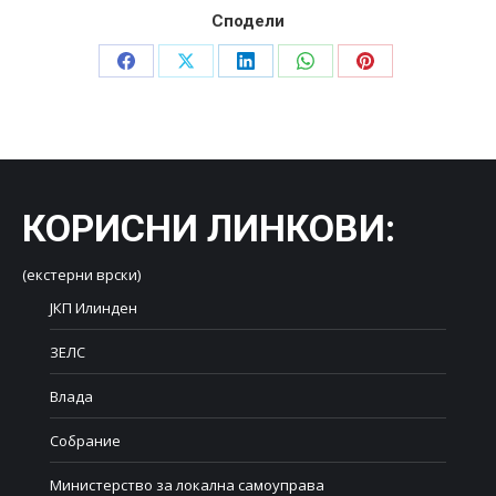
Сподели
Share
Share
Share
Share
Share
on
on
on
on
on
Facebook
X
LinkedIn
WhatsApp
Pinterest
КОРИСНИ ЛИНКОВИ
:
(екстерни врски)
ЈКП Илинден
ЗЕЛС
Влада
Собрание
Министерство за локална самоуправа