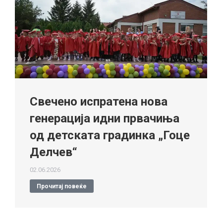
Свечено испратена нова
генерација идни првачиња
од детската градинка „Гоце
Делчев“
02.06.2026
Прочитај повеќе