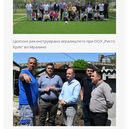
Целосно реконструирано игралиштето при ООУ „Ристо
Крле“ во Мралино