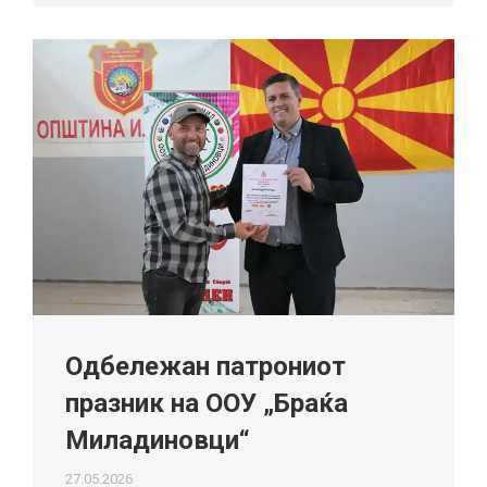
Одбележан патрониот
празник на ООУ „Браќа
Миладиновци“
27.05.2026