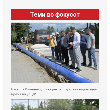
Теми во фокусот
Населба Илинден добива реконструирана водоводна
мрежа на ул. „9“