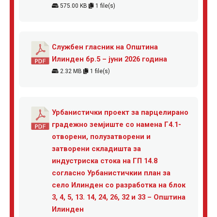
575.00 KB
1 file(s)
Службен гласник на Општина
Илинден бр.5 – јуни 2026 година
2.32 MB
1 file(s)
Урбанистички проект за парцелирано
градежно земјиште со намена Г4.1-
отворени, полузатворени и
затворени складишта за
индустриска стока на ГП 14.8
согласно Урбанистичкии план за
село Илинден со разработка на блок
3, 4, 5, 13. 14, 24, 26, 32 и 33 – Општина
Илинден