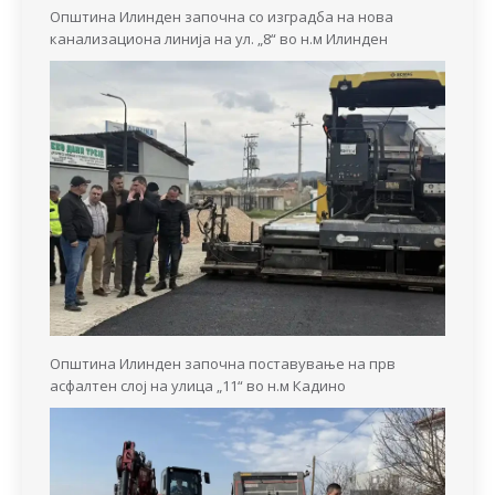
Општина Илинден започна со изградба на нова
канализациона линија на ул. „8“ во н.м Илинден
Општина Илинден започна поставување на прв
асфалтен слој на улица „11“ во н.м Кадино