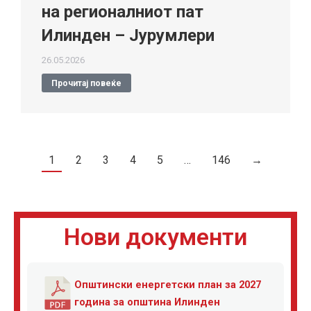
на регионалниот пат
Илинден – Јурумлери
26.05.2026
Прочитај повеќе
1
2
3
4
5
…
146
→
Нови документи
Општински енергетски план за 2027
година за општина Илинден