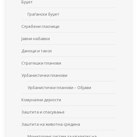
Буџет
Граѓански буџет
Службени гласници
Јавни набавки
Даноци и такси
Стратешки планови
Урбанистички планови
Урбанистички планови – Објави
Комунални дејности
Заштита и спасување
Заштита на животна средина
Мониторинг систем за квалитет на