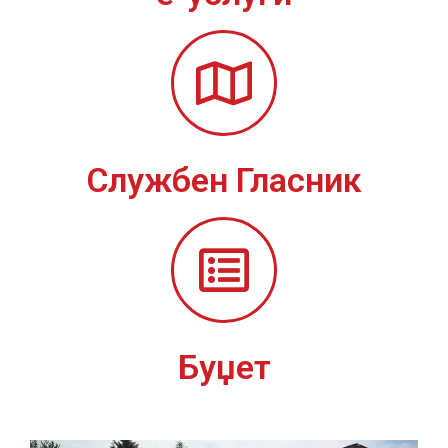
Службен Гласник
Буџет