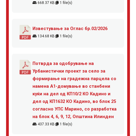
668.37 KB
1 file(s)
Известување за Оглас бр.02/2026
134.68 KB
1 file(s)
Потврда за одобрување на
Урбанистички проект за село за
формирање на градежна парцела со
намена А1-домување во станбени
куќи на дел од КП10/2 КО Кадино и
дел од КП1632 КО Кадино, во блок 25
согласно УПС Марино, со разработка
на блок 4, 6, 9, 12, Општина Илинден
437.33 KB
1 file(s)