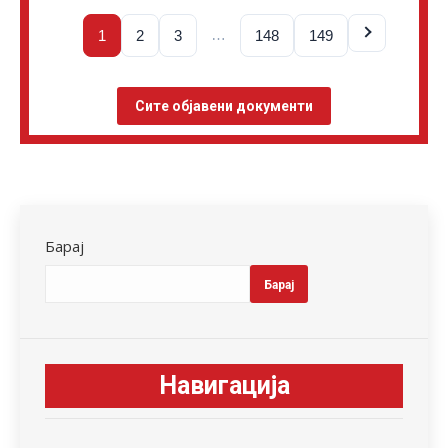
…
1
2
3
148
149
Сите објавени документи
Барај
Барај
Навигација