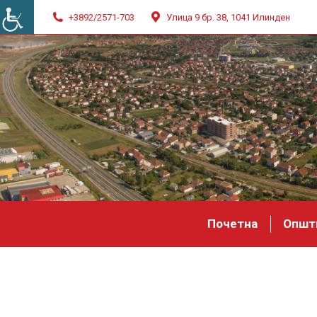
+3892/2571-703
Улица 9 бр. 38, 1041 Илинден
Почетна
Општ