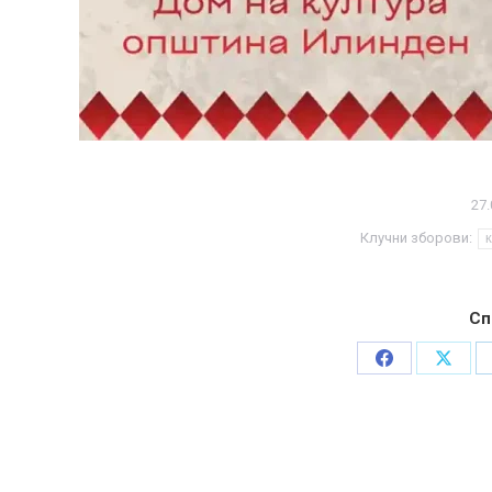
27.
Клучни зборови:
Сп
Share
Share
on
on
Facebook
X