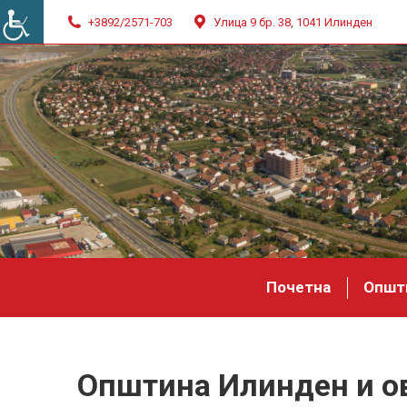
+3892/2571-703
Улица 9 бр. 38, 1041 Илинден
Почетна
Општ
Општина Илинден и о