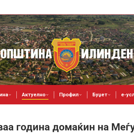
ина
Актуелно
Профил
Буџет
е-ус
ваа година домаќин на Меѓ