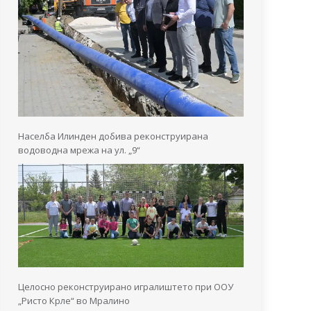
Населба Илинден добива реконструирана
водоводна мрежа на ул. „9“
Целосно реконструирано игралиштето при ООУ
„Ристо Крле“ во Мралино