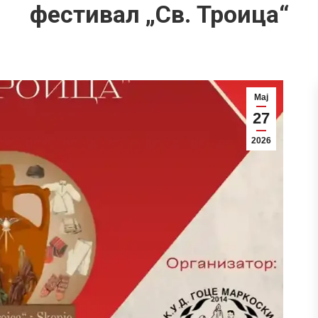
фестивал „Св. Троица“
Мај
27
2026