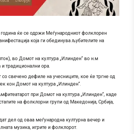
 година ќе се одржи Меѓународниот фолклорен
анифестација која ги обединува љубителите на
рток), во Домот на култура „Илинден“ во н.м
 и традиционални ора.
 со свечено дефиле на учесниците, кое ќе тргне од
ек кон Домот на култура „Илинден“.
Амфитеатарот при Домот на култура „Илинден“, каде
тапите на фолклорни групи од Македонија, Србија,
дат дел од оваа меѓународна културна вечер и
лната музика, игрите и фолклорот.