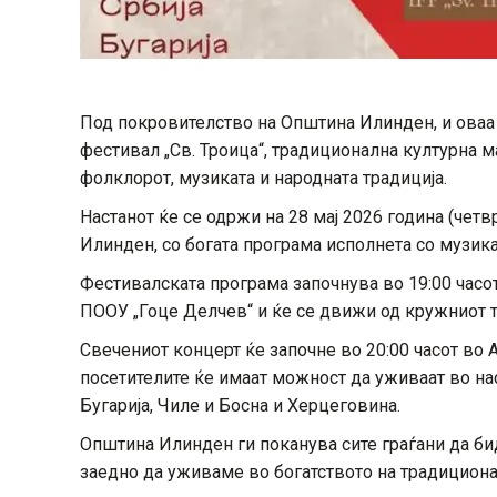
Под покровителство на Општина Илинден, и оваа
фестивал „Св. Троица“, традиционална културна м
фолклорот, музиката и народната традиција.
Настанот ќе се одржи на 28 мај 2026 година (четв
Илинден, со богата програма исполнета со музика
Фестивалската програма започнува во 19:00 часот
ПООУ „Гоце Делчев“ и ќе се движи од кружниот т
Свечениот концерт ќе започне во 20:00 часот во 
посетителите ќе имаат можност да уживаат во нас
Бугарија, Чиле и Босна и Херцеговина.
Општина Илинден ги поканува сите граѓани да би
заедно да уживаме во богатството на традициона