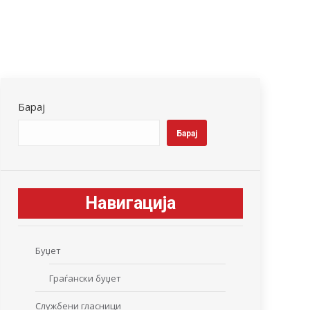
Барај
Барај
Навигација
Буџет
Граѓански буџет
Службени гласници