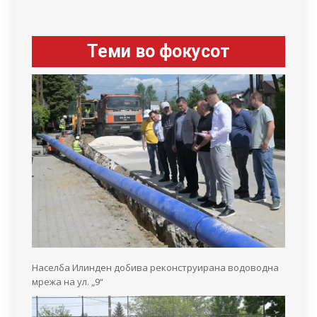
Теми во фокусот
Населба Илинден добива реконструирана водоводна
мрежа на ул. „9“