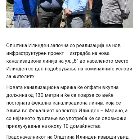
Општина Илинден започна со реализација на нов
инфраструктурен проект – изградба на нова
канализациона линија на ул. „8“ во населеното место
Илинден со цел подобрување на комуналните услови
за жителите.
Новата канализациона мрежа ќе опфати вкупна
должина од 130 метри и ќе се поврзе со веќе
постојната фекална канализациона линија, која се
влива во Фекалниот колектор Илинден – Марино, а
со нејзиното пуштање во употреба ќе се овозможи
приклучување на околу 10 домаќинства.
Градоначалникот на Општина Илинден изврши увид