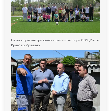
Целосно реконструирано игралиштето при ООУ „Ристо
Крле“ во Мралино