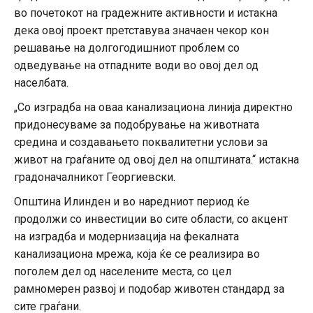
во почетокот на градежните активности и истакна
дека овој проект претставува значаен чекор кон
решавање на долгогодишниот проблем со
одведување на отпадните води во овој дел од
населбата.
„Со изградба на оваа канализациона линија директно
придонесуваме за подобрување на животната
средина и создавањето поквалитетни услови за
живот на граѓаните од овој дел на општината.“ истакна
градоначалникот Георгиевски.
Општина Илинден и во наредниот период ќе
продолжи со инвестиции во сите области, со акцент
на изградба и модернизација на фекалната
канализациона мрежа, која ќе се реализира во
поголем дел од населените места, со цел
рамномерен развој и подобар животен стандард за
сите граѓани.