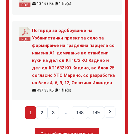
134.68 KB
1 file(s)
Потврда за одобрување на
Урбанистички проект за село за
формирање на градежна парцела со
намена А1-домување во станбени
куќи на дел од КП10/2 КО Кадино и
дел од КП1632 КО Кадино, во блок 25
согласно УПС Марино, со разработка
на блок 4, 6, 9, 12, Општина Илинден
437.33 KB
1 file(s)
…
1
2
3
148
149
Сите објавени документи