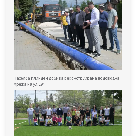
Населба Илинден добива реконструирана водоводна
мрежа на ул. „9“