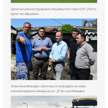
Целосно реконструирано игралиштето при ООУ „Ристо
Крле“ во Мралино
Општина Илинден започна со изградба на нова
канализациона линија на ул. „8“ во н.м Илинден