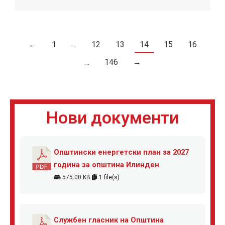
←
1
…
12
13
14
15
16
…
146
→
Нови документи
Општински енергетски план за 2027
година за општина Илинден
575.00 KB
1 file(s)
Службен гласник на Општина