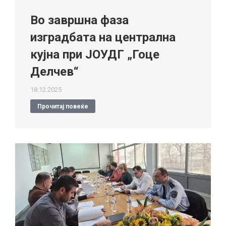
Во завршна фаза
изградбата на централна
кујна при ЈОУДГ „Гоце
Делчев“
18.12.2025
Прочитај повеќе