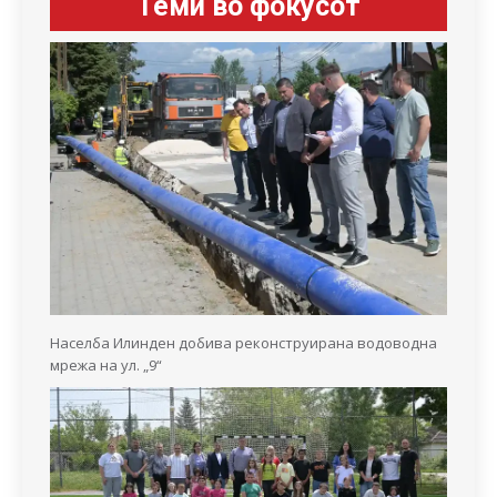
Теми во фокусот
Населба Илинден добива реконструирана водоводна
мрежа на ул. „9“