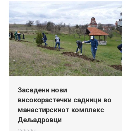
Засадени нови
високорастечки садници во
манастирскиот комплекс
Дељадровци
16.03.2023