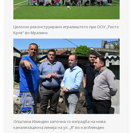
Целосно реконструирано игралиштето при ООУ „Ристо
Крле“ во Мралино
Општина Илинден започна со изградба на нова
канализациона линија на ул. „8“ во н.м Илинден