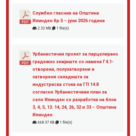
Службен гласник на Општина
Илинден бр.5 – јуни 2026 година
2.32 MB
1 file(s)
Урбанистички проект за парцелирано
градежно земјиште со намена Г4.1-
отворени, полузатворени и
затворени складишта за
индустриска стока на ГП 14.8
согласно Урбанистичкии план за
село Илинден со разработка на блок
3, 4, 5, 13. 14, 24, 26, 32 и 33 – Општина
Илинден
668.37 KB
1 file(s)