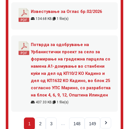
Известување за Оглас бр.02/2026
134.68 KB
1 file(s)
Потврда за одобрување на
Урбанистички проект за село за
формирање на градежна парцела со
намена А1-домување во станбени
куќи на дел од КП10/2 КО Кадино и
дел од КП1632 КО Кадино, во блок 25
согласно УПС Марино, со разработка
на блок 4, 6, 9, 12, Општина Илинден
437.33 KB
1 file(s)
…
1
2
3
148
149