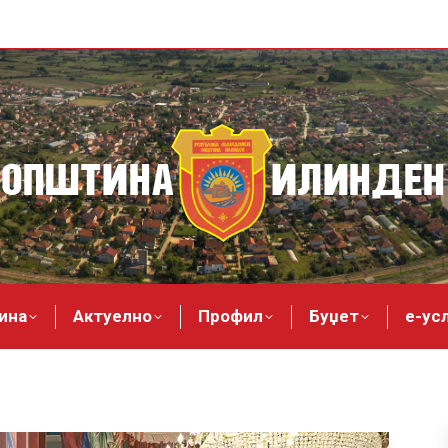
ина
Актуелно
Профил
Буџет
е-ус