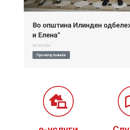
Во општина Илинден одбележ
и Елена“
03.06.2026
Прочитај повеќе
е-услуги
Сл