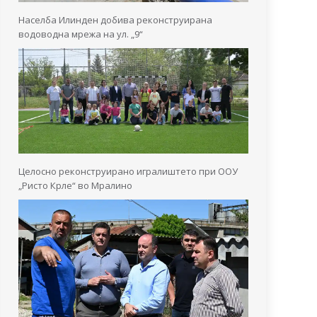
Населба Илинден добива реконструирана
водоводна мрежа на ул. „9“
Целосно реконструирано игралиштето при ООУ
„Ристо Крле“ во Мралино