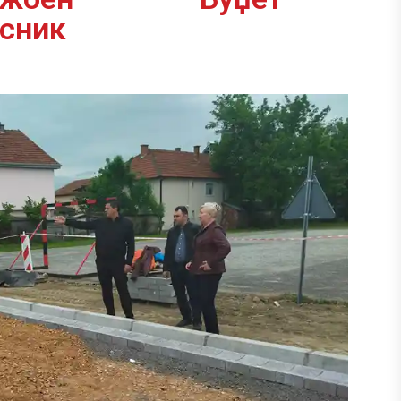
асник