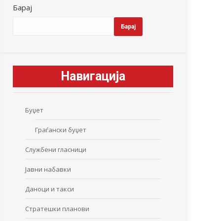
Барај
Барај
Навигација
Буџет
Граѓански буџет
Службени гласници
Јавни набавки
Даноци и такси
Стратешки планови