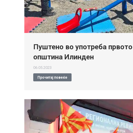
Пуштено во употреба првото
општина Илинден
06.05.2023
Прочитај повеќе