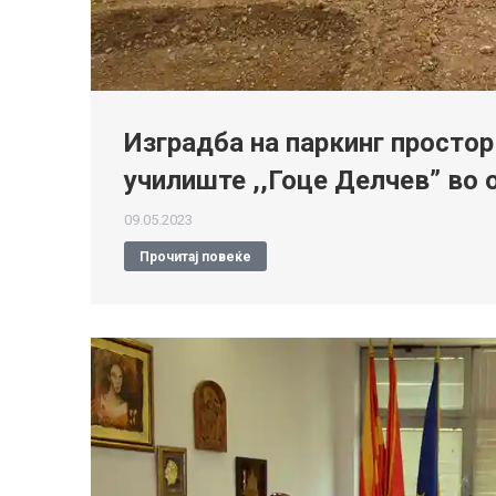
Изградба на паркинг просто
училиште ,,Гоце Делчев” во
09.05.2023
Прочитај повеќе