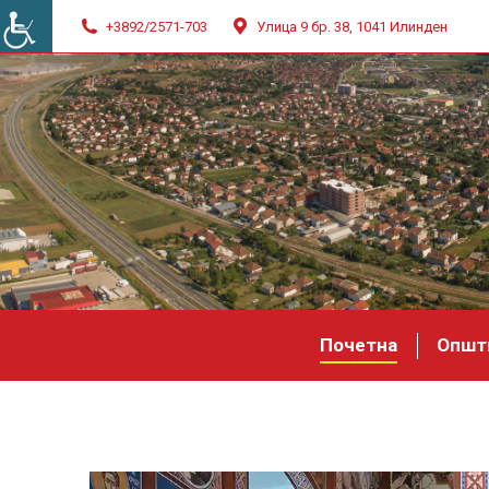
+3892/2571-703
Улица 9 бр. 38, 1041 Илинден
Почетна
Општ