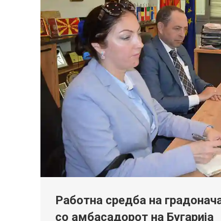
Работна средба на градонач
со амбасадорот на Бугарија