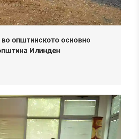
р во општинското основно
 општина Илинден