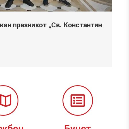
ан празникот „Св. Константин
ужбен
Буџет