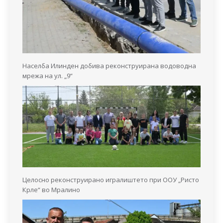
Населба Илинден добива реконструирана водоводна
мрежа на ул. „9“
Целосно реконструирано игралиштето при ООУ „Ристо
Крле“ во Мралино