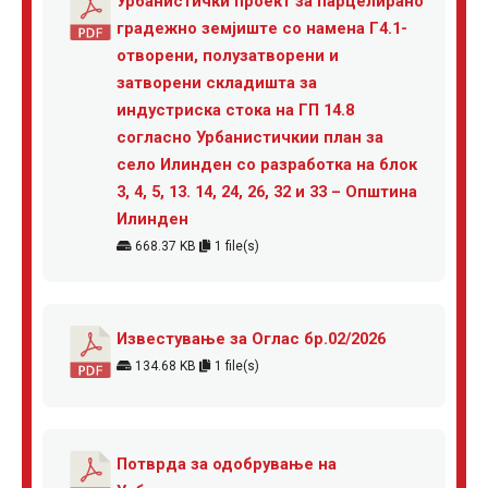
Урбанистички проект за парцелирано
градежно земјиште со намена Г4.1-
отворени, полузатворени и
затворени складишта за
индустриска стока на ГП 14.8
согласно Урбанистичкии план за
село Илинден со разработка на блок
3, 4, 5, 13. 14, 24, 26, 32 и 33 – Општина
Илинден
668.37 KB
1 file(s)
Известување за Оглас бр.02/2026
134.68 KB
1 file(s)
Потврда за одобрување на