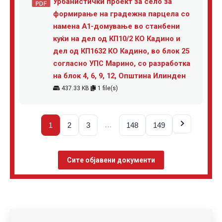
Урбанистички проект за село за
формирање на градежна парцела со
намена А1-домување во станбени
куќи на дел од КП10/2 КО Кадино и
дел од КП1632 КО Кадино, во блок 25
согласно УПС Марино, со разработка
на блок 4, 6, 9, 12, Општина Илинден
437.33 KB
1 file(s)
…
1
2
3
148
149
Сите објавени документи