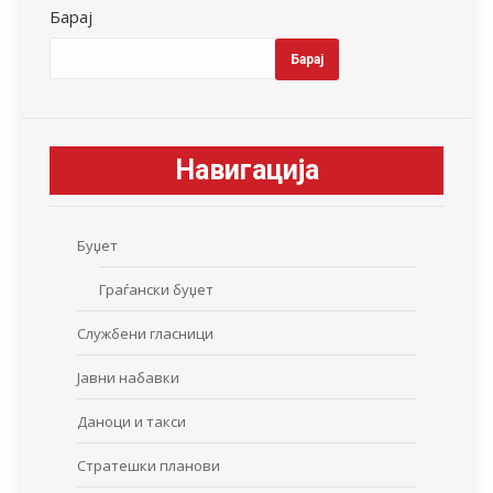
Барај
Барај
Навигација
Буџет
Граѓански буџет
Службени гласници
Јавни набавки
Даноци и такси
Стратешки планови