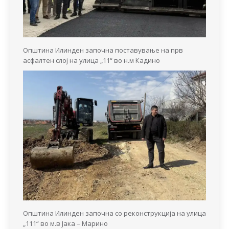
Општина Илинден започна поставување на прв
асфалтен слој на улица „11“ во н.м Кадино
Општина Илинден започна со реконструкција на улица
„111“ во м.в Јака – Марино