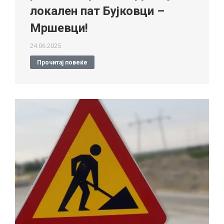
локален пат Бујковци –
Мршевци!
24.06.2025
Прочитај повеќе