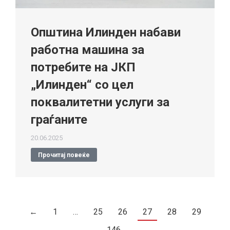
Општина Илинден набави
работна машина за
потребите на ЈКП
„Илинден“ со цел
поквалитетни услуги за
граѓаните
20.06.2025
Прочитај повеќе
←
1
…
25
26
27
28
29
…
146
→