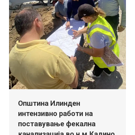
Општина Илинден
интензивно работи на
поставување фекална
канализација во н.м Кадино