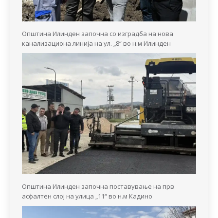
Општина Илинден започна со изградба на нова
канализациона линија на ул. „8“ во н.м Илинден
Општина Илинден започна поставување на прв
асфалтен слој на улица „11“ во н.м Кадино