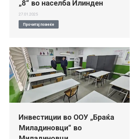
„8“ во населба Илинден
27.01.2025
Прочитај повеќе
Инвестиции во ООУ „Браќа
Миладиновци“ во
Миладиновци