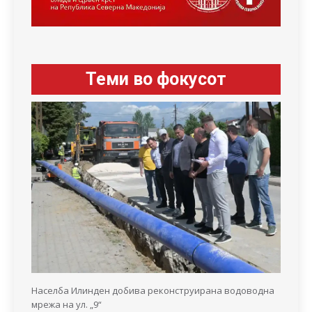
Теми во фокусот
Населба Илинден добива реконструирана водоводна
мрежа на ул. „9“