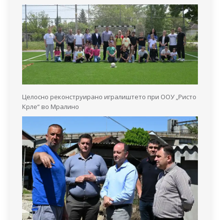
Целосно реконструирано игралиштето при ООУ „Ристо
Крле“ во Мралино