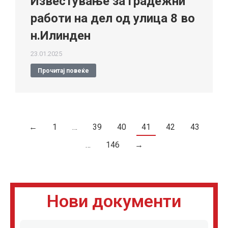
Известување за градежни
работи на дел од улица 8 во
н.Илинден
23.01.2025
Прочитај повеќе
←
1
…
39
40
41
42
43
…
146
→
Нови документи