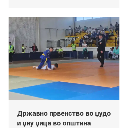
Државно првенство во џудо
и џиу џица во општина