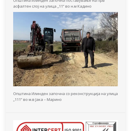
Општина Илинден започна поставување на прв
асфалтен слој на улица „11“ во н.м Кадино
Општина Илинден започна со реконструкција на улица
„111“ во м.в Јака – Марино