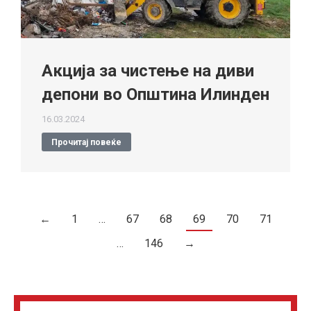
Акција за чистење на диви
депони во Општина Илинден
16.03.2024
Прочитај повеќе
←
1
…
67
68
69
70
71
…
146
→