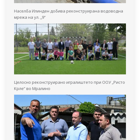
Населба Илинден добива реконструирана водоводна
мрежа на ул. „9“
Целосно реконструирано игралиштето при ООУ „Ристо
Крле“ во Мралино