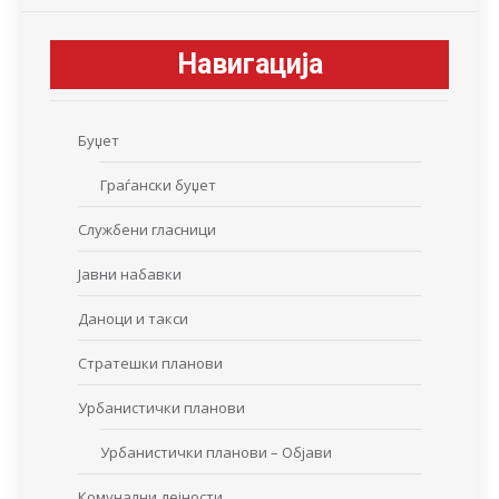
Навигација
Буџет
Граѓански буџет
Службени гласници
Јавни набавки
Даноци и такси
Стратешки планови
Урбанистички планови
Урбанистички планови – Објави
Комунални дејности