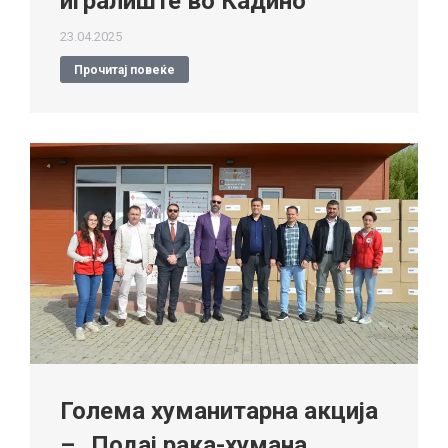
игралиште во Кадино
23.04.2025
Прочитај повеќе
Голема хуманитарна акција
– „Подај рака-хумана