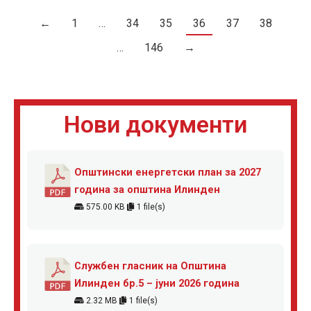
←
1
…
34
35
36
37
38
…
146
→
Нови документи
Општински енергетски план за 2027
година за општина Илинден
575.00 KB
1 file(s)
Службен гласник на Општина
Илинден бр.5 – јуни 2026 година
2.32 MB
1 file(s)