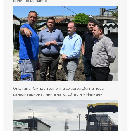
Крле“ во Мралино
Општина Илинден започна со изградба на нова
канализациона линија на ул. „8“ во н.м Илинден