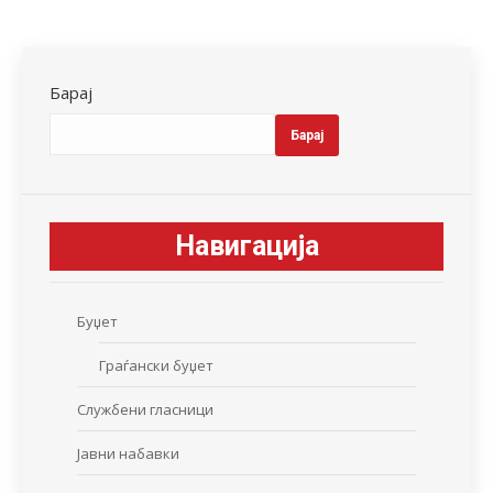
Барај
Барај
Навигација
Буџет
Граѓански буџет
Службени гласници
Јавни набавки