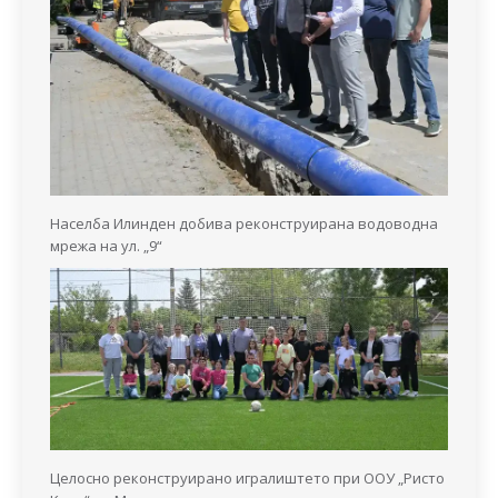
Населба Илинден добива реконструирана водоводна
мрежа на ул. „9“
Целосно реконструирано игралиштето при ООУ „Ристо