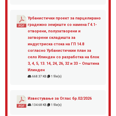
Урбанистички проект за парцелирано
градежно земјиште со намена Г4.1-
отворени, полузатворени и
затворени складишта за
индустриска стока на ГП 14.8
согласно Урбанистичкии план за
село Илинден со разработка на блок
3, 4, 5, 13. 14, 24, 26, 32 и 33 – Општина
Илинден
668.37 KB
1 file(s)
Известување за Оглас бр.02/2026
134.68 KB
1 file(s)