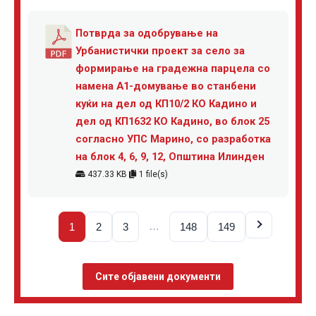
Потврда за одобрување на
Урбанистички проект за село за
формирање на градежна парцела со
намена А1-домување во станбени
куќи на дел од КП10/2 КО Кадино и
дел од КП1632 КО Кадино, во блок 25
согласно УПС Марино, со разработка
на блок 4, 6, 9, 12, Општина Илинден
437.33 KB
1 file(s)
…
1
2
3
148
149
Сите објавени документи