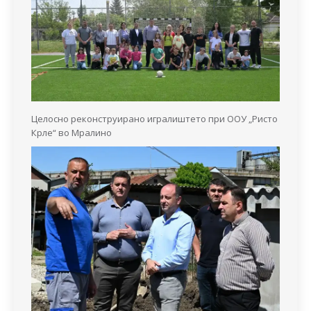
Целосно реконструирано игралиштето при ООУ „Ристо
Крле“ во Мралино