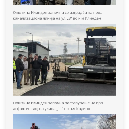
Општина Илинден започна со изградба на нова
канализациона линија на ул. „8“ во н.м Илинден
Општина Илинден започна поставување на прв
асфалтен слој на улица „11“ во н.м Кадино