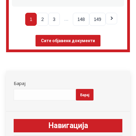
…
1
2
3
148
149
Сите објавени документи
Барај
Барај
Навигација