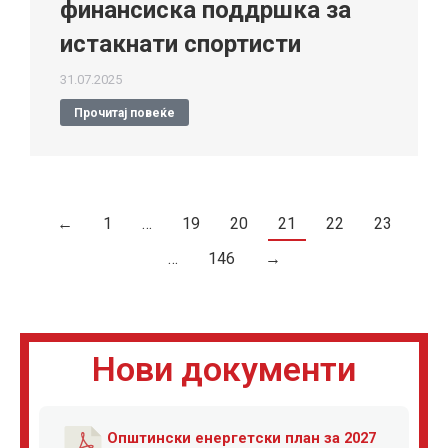
финансиска поддршка за
истакнати спортисти
31.07.2025
Прочитај повеќе
←
1
…
19
20
21
22
23
…
146
→
Нови документи
Општински енергетски план за 2027