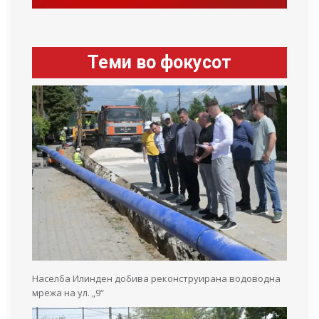
Теми во фокусот
Населба Илинден добива реконструирана водоводна
мрежа на ул. „9“