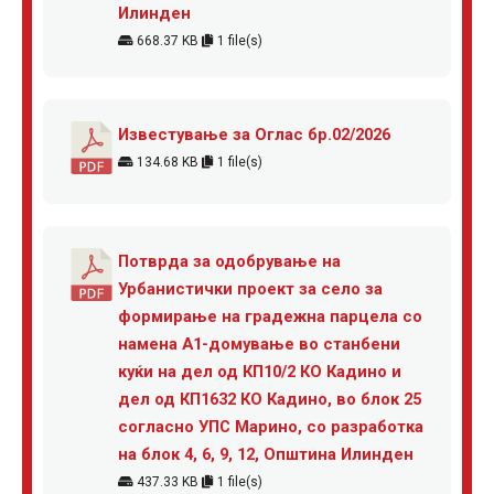
Илинден
668.37 KB
1 file(s)
Известување за Оглас бр.02/2026
134.68 KB
1 file(s)
Потврда за одобрување на
Урбанистички проект за село за
формирање на градежна парцела со
намена А1-домување во станбени
куќи на дел од КП10/2 КО Кадино и
дел од КП1632 КО Кадино, во блок 25
согласно УПС Марино, со разработка
на блок 4, 6, 9, 12, Општина Илинден
437.33 KB
1 file(s)