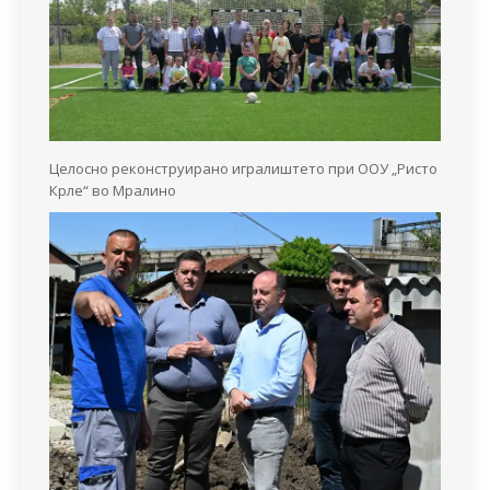
Целосно реконструирано игралиштето при ООУ „Ристо
Крле“ во Мралино