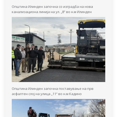
Општина Илинден започна со изградба на нова
канализациона линија на ул. „8“ во н.м Илинден
Општина Илинден започна поставување на прв
асфалтен слој на улица „11“ во н.м Кадино