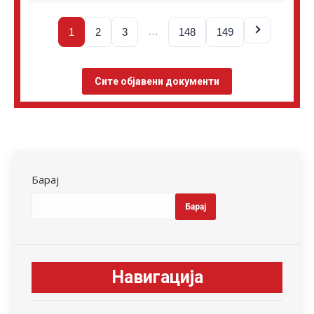
…
1
2
3
148
149
Сите објавени документи
Барај
Барај
Навигација