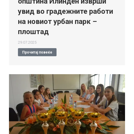
општина Илинден изврши
увид во градежните работи
на новиот урбан парк –
плоштад
29.07.2025
Прочитај повеќе