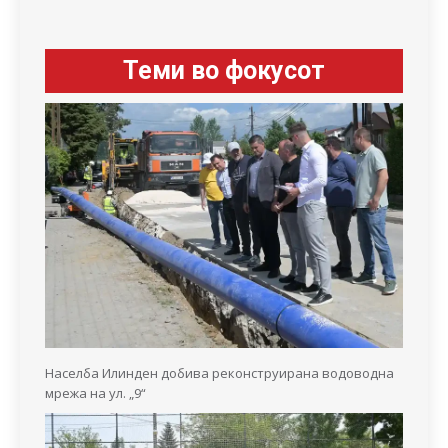
Теми во фокусот
Населба Илинден добива реконструирана водоводна
мрежа на ул. „9“