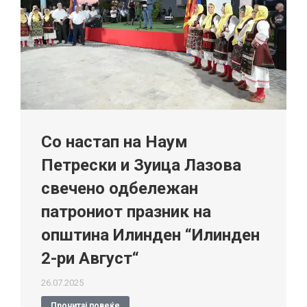
Со настап на Наум
Петрески и Зуица Лазова
свечено одбележан
патрониот празник на
општина Илинден “Илинден
2-ри Август“
26.07.2025
Прочитај повеќе