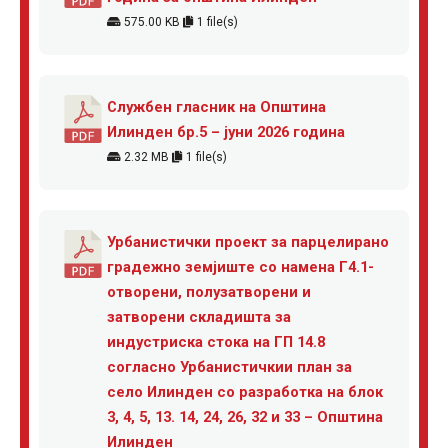
575.00 KB
1 file(s)
Службен гласник на Општина
Илинден бр.5 – јуни 2026 година
2.32 MB
1 file(s)
Урбанистички проект за парцелирано
градежно земјиште со намена Г4.1-
отворени, полузатворени и
затворени складишта за
индустриска стока на ГП 14.8
согласно Урбанистичкии план за
село Илинден со разработка на блок
3, 4, 5, 13. 14, 24, 26, 32 и 33 – Општина
Илинден