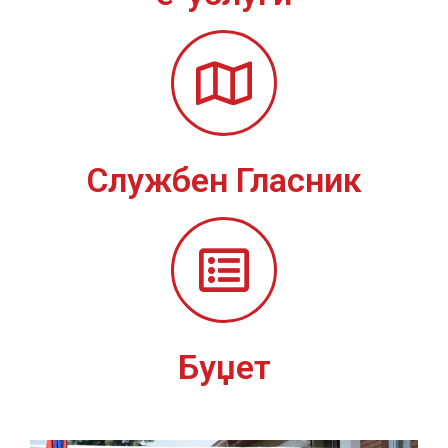
Службен Гласник
Буџет