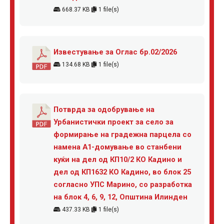
668.37 KB
1 file(s)
Известување за Оглас бр.02/2026
134.68 KB
1 file(s)
Потврда за одобрување на
Урбанистички проект за село за
формирање на градежна парцела со
намена А1-домување во станбени
куќи на дел од КП10/2 КО Кадино и
дел од КП1632 КО Кадино, во блок 25
согласно УПС Марино, со разработка
на блок 4, 6, 9, 12, Општина Илинден
437.33 KB
1 file(s)