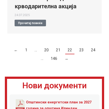
крводарителна акција
24.07.2025
Прочитај повеќе
←
1
…
20
21
22
23
24
…
146
→
Нови документи
Општински енергетски план за 2027
година за општина Илинден