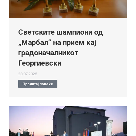
Светските шампиони од
„Марбал“ на прием кај
градоначалникот
Георгиевски
28.07.2025
Прочитај повеќе