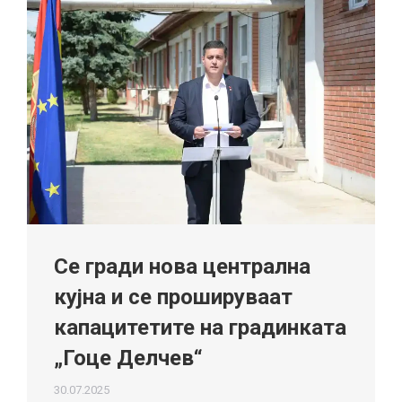
Се гради нова централна
кујна и се прошируваат
капацитетите на градинката
„Гоце Делчев“
30.07.2025