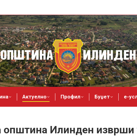
ина
Актуелно
Профил
Буџет
е-ус
а општина Илинден изврши 