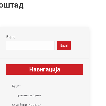
лоштад
Барај
Барај
Навигација
Буџет
Граѓански буџет
Службени гласници