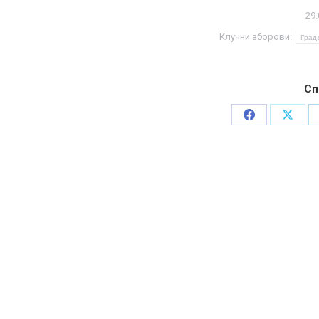
29.
Клучни зборови:
Град
Сп
Share
Share
on
on
Facebook
X