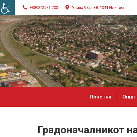
+3892/2571-703
Улица 9 бр. 38, 1041 Илинден
Почетна
Општ
Градоначалникот н