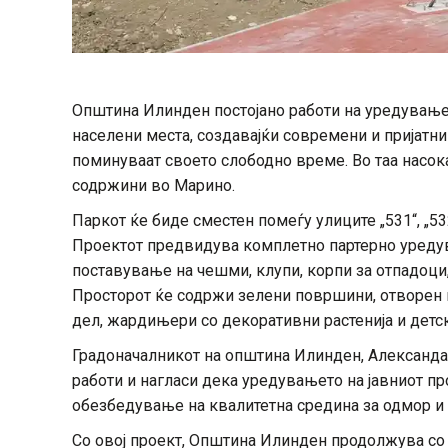
Општина Илинден постојано работи на уредување и
населени места, создавајќи современи и пријатни
поминуваат своето слободно време. Во таа насока
содржини во Марино.
Паркот ќе биде сместен помеѓу улиците „531“, „53
Проектот предвидува комплетно партерно уредув
поставување на чешми, клупи, корпи за отпадоци,
Просторот ќе содржи зелени површини, отворен п
дел, жардињери со декоративни растенија и детс
Градоначалникот на општина Илинден, Александа
работи и нагласи дека уредувањето на јавниот пр
обезбедување на квалитетна средина за одмор и 
Со овој проект, Општина Илинден продолжува со