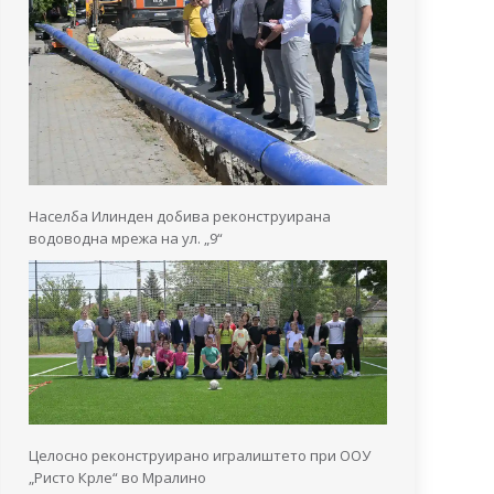
Населба Илинден добива реконструирана
водоводна мрежа на ул. „9“
Целосно реконструирано игралиштето при ООУ
„Ристо Крле“ во Мралино