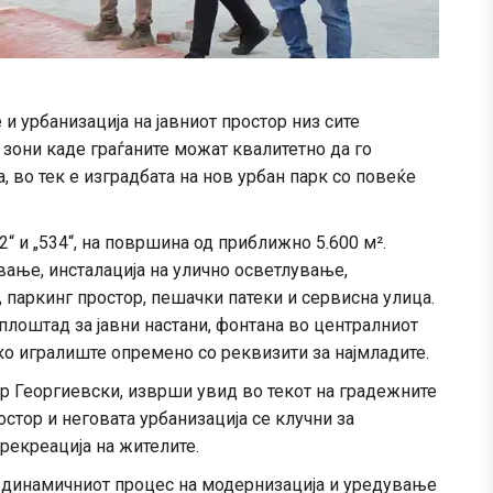
 урбанизација на јавниот простор низ сите
 зони каде граѓаните можат квалитетно да го
, во тек е изградбата на нов урбан парк со повеќе
2“ и „534“, на површина од приближно 5.600 м².
ање, инсталација на улично осветлување,
 паркинг простор, пешачки патеки и сервисна улица.
лоштад за јавни настани, фонтана во централниот
ко игралиште опремено со реквизити за најмладите.
р Георгиевски, изврши увид во текот на градежните
остор и неговата урбанизација се клучни за
рекреација на жителите.
 динамичниот процес на модернизација и уредување