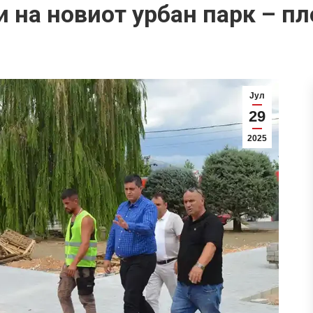
и на новиот урбан парк – п
Јул
29
2025