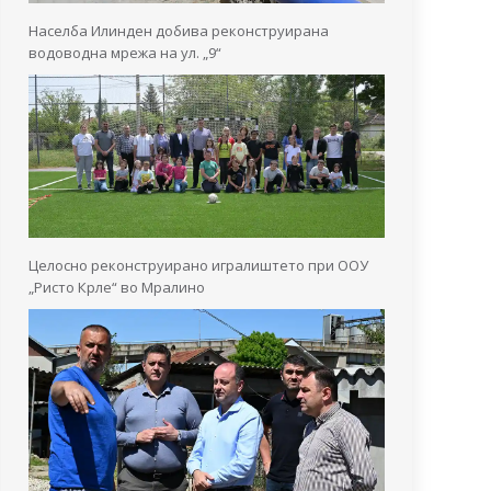
Населба Илинден добива реконструирана
водоводна мрежа на ул. „9“
Целосно реконструирано игралиштето при ООУ
„Ристо Крле“ во Мралино