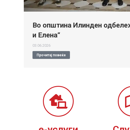
Во општина Илинден одбележ
и Елена“
03.06.2026
Прочитај повеќе
е-услуги
Сл