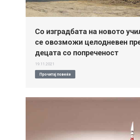
Со изградбата на новото уч
се овозможи целодневен прес
децата со попреченост
19.11.2021
Прочитај повеќе