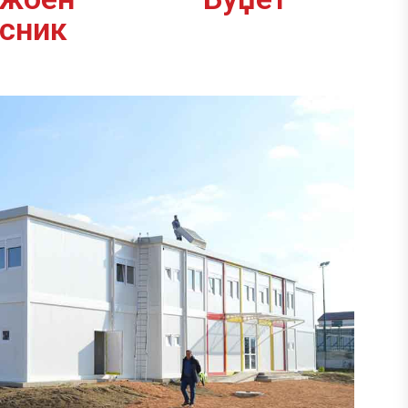
асник