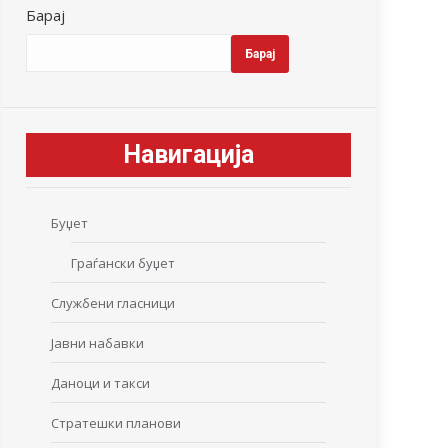
Барај
Барај
Навигација
Буџет
Граѓански буџет
Службени гласници
Јавни набавки
Даноци и такси
Стратешки планови