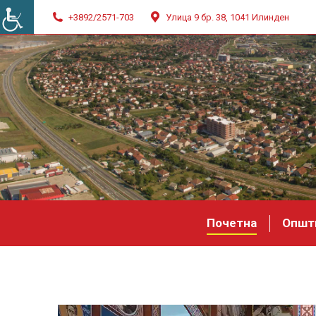
+3892/2571-703
Улица 9 бр. 38, 1041 Илинден
Почетна
Општ