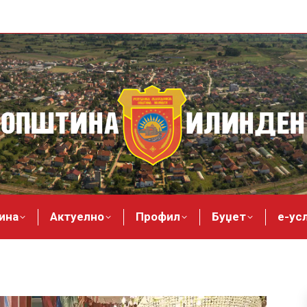
ина
Актуелно
Профил
Буџет
е-ус