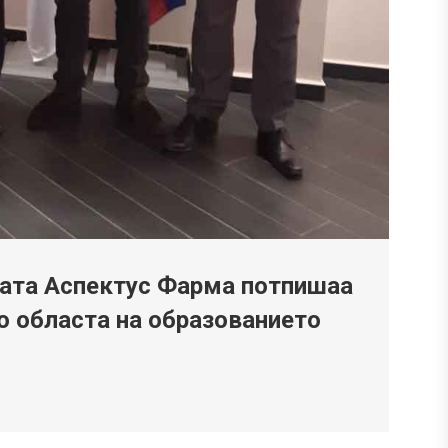
јата Аспектус Фарма потпишаа
 областа на образованието