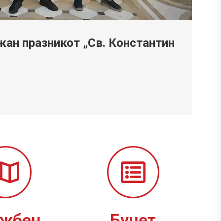
ан празникот „Св. Константин
ужбен
Буџет