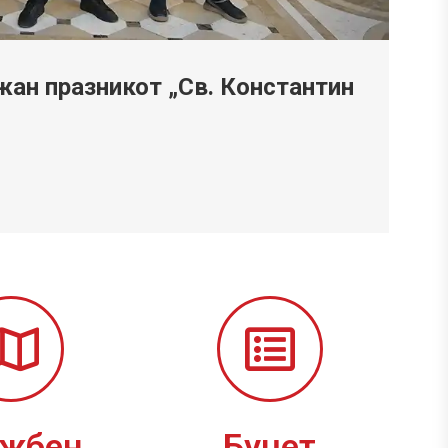
ан празникот „Св. Константин
ужбен
Буџет