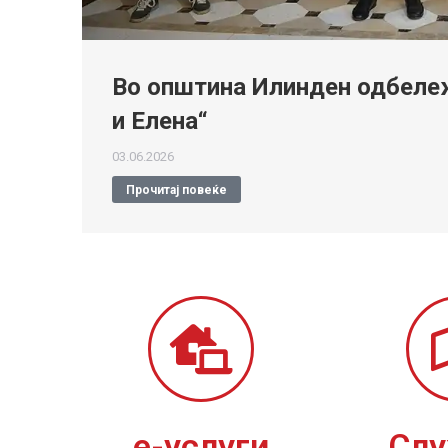
Во општина Илинден одбележ
и Елена“
03.06.2026
Прочитај повеќе
е-услуги
Сл