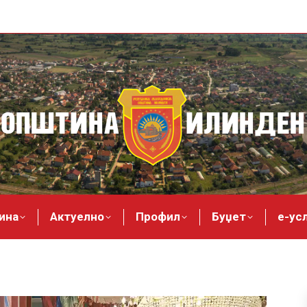
ина
Актуелно
Профил
Буџет
е-ус