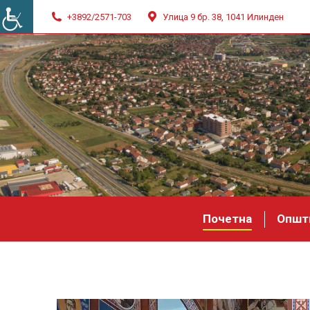
+3892/2571-703
Улица 9 бр. 38, 1041 Илинден
Почетна
Општ