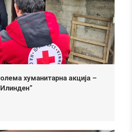
олема хуманитарна акција –
 Илинден”