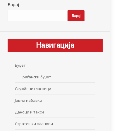
Барај
Барај
Навигација
Буџет
Граѓански буџет
Службени гласници
Јавни набавки
Даноци и такси
Стратешки планови