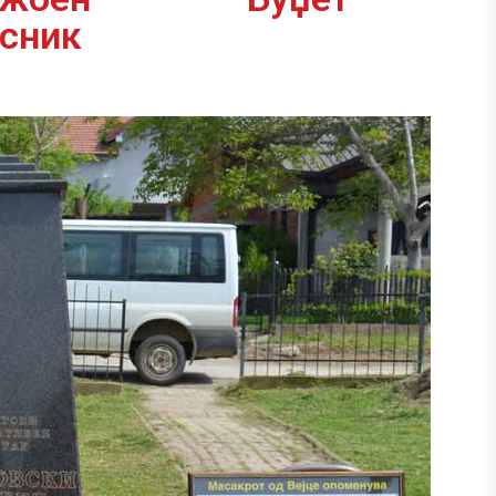
асник