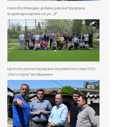
Населба Илинден добива реконструирана
водоводна мрежа на ул. „9“
Целосно реконструирано игралиштето при ООУ
„Ристо Крле“ во Мралино