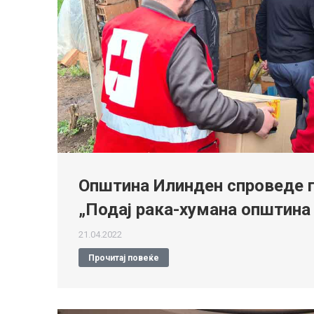
Општина Илинден спроведе г
„Подај рака-хумана општина
21.04.2022
Прочитај повеќе