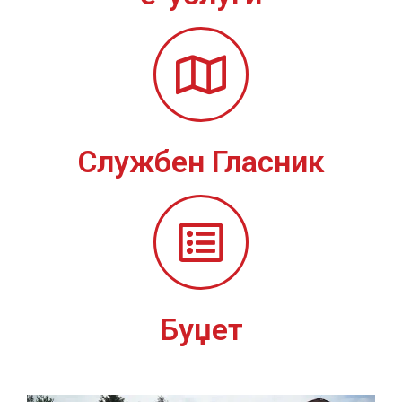
Службен Гласник
Буџет