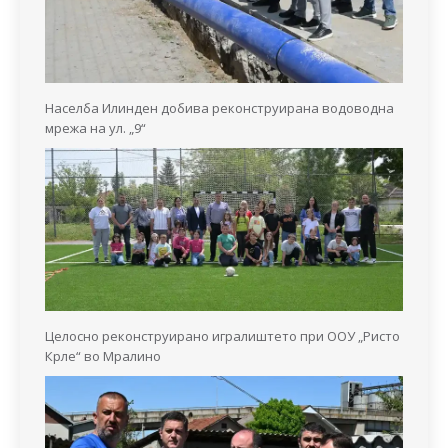
Населба Илинден добива реконструирана водоводна
мрежа на ул. „9“
Целосно реконструирано игралиштето при ООУ „Ристо
Крле“ во Мралино