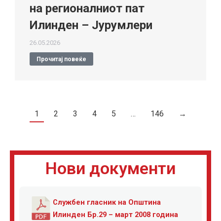
на регионалниот пат
Илинден – Јурумлери
26.05.2026
Прочитај повеќе
1
2
3
4
5
…
146
→
Нови документи
Службен гласник на Општина
Илинден Бр.29 – март 2008 година