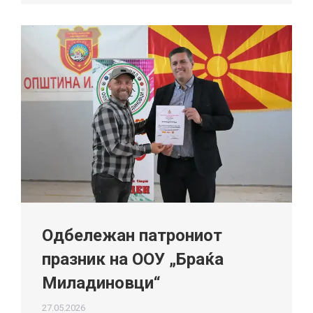
Одбележан патрониот
празник на ООУ „Браќа
Миладиновци“
27.05.2026