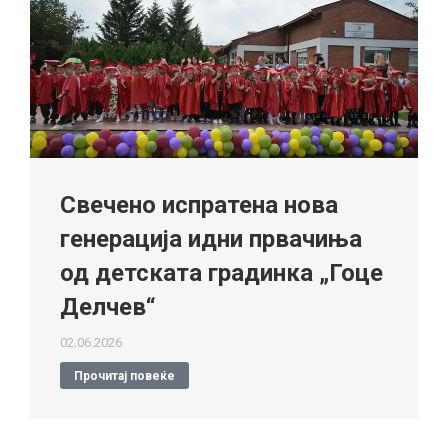
Свечено испратена нова
генерација идни првачиња
од детската градинка „Гоце
Делчев“
02.06.2026
Прочитај повеќе