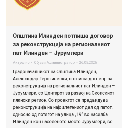
Општина Илинден потпиша договор
за реконструкција на регионалниот
пат Илинден – Јурумлери
Актуелно
Објави
Администратор
26.05.2026
Градоначалникот на Општина Илинден,
Александар Герогиевски, потпиша договор за
реконструкција на регионалниот пат Илинден –
Јурумлери, со Центарот за развој на Скопскиот
плански регион. Со проектот се предвидува
реконструкција на најоштетениот дел од патот,
односно од потегот на улица „19“ во населба
Илинден кон населеното место Јурумлери, во