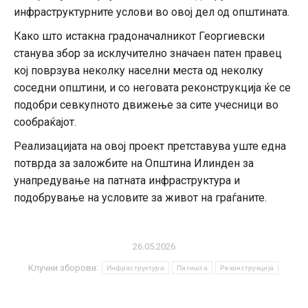
инфраструктурните услови во овој дел од општината.
Како што истакна градоначалникот Георгиевски
станува збор за исклучително значаен патен правец
кој поврзува неколку населни места од неколку
соседни општини, и со неговата реконструкција ќе се
подобри севкупното движење за сите учесници во
сообраќајот.
Реализацијата на овој проект претставува уште една
потврда за заложбите на Општина Илинден за
унапредување на патната инфраструктура и
подобрување на условите за живот на граѓаните.
26.05.2026
Клучни зборови:
Инфраструктура
Патишта
Реконструкција