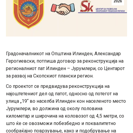
2026
Градоначалникот на Општина Илинден, Александар
Герогиевски, потпиша договор за реконструкција на
регионалниот пат Илинден – Јурумлери, со Центарот
за развој на Скопскиот плански регион.
Со проектот се предвидува реконструкција на
најоштетениот дел од патот, односно од потегот на
улица „19“ во населба Илинден кон населеното место
Јурумлери, во должина од околу половина
километар и широчина на коловозот од 4,5 метри, со
што ќе се овозможи побезбедно и поквалитетно
сообраќајно поврзување, како и подобрување на