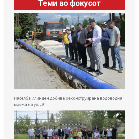
Теми во фокусот
Населба Илинден добива реконструирана водоводна
мрежа на ул. „9“