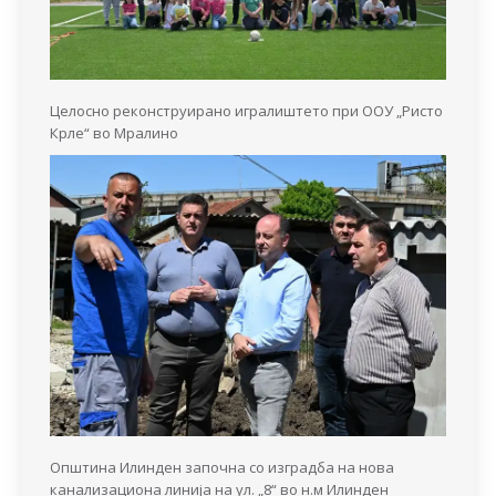
Целосно реконструирано игралиштето при ООУ „Ристо
Крле“ во Мралино
Општина Илинден започна со изградба на нова
канализациона линија на ул. „8“ во н.м Илинден