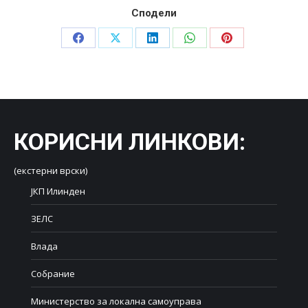
Сподели
Share
Share
Share
Share
Share
on
on
on
on
on
Facebook
X
LinkedIn
WhatsApp
Pinterest
КОРИСНИ ЛИНКОВИ
:
(екстерни врски)
ЈКП Илинден
ЗЕЛС
Влада
Собрание
Министерство за локална самоуправа