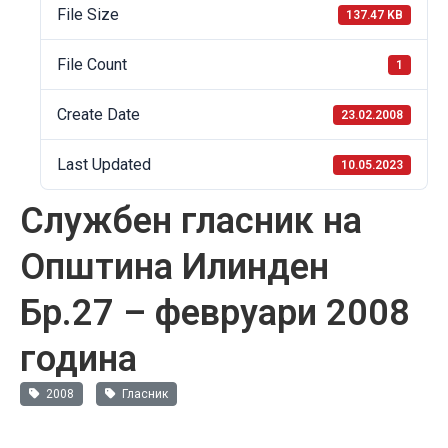
File Size
137.47 KB
File Count
1
Create Date
23.02.2008
Last Updated
10.05.2023
Службен гласник на
Општина Илинден
Бр.27 – февруари 2008
година
2008
Гласник