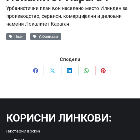
Урбанистички план вон населено место Илинден за
производство, сервиси, комерцијални и деловни
намени Локалитет Карагач
План
Урбанизам
Сподели
Share
Share
Share
Share
Share
on
on
on
on
on
Facebook
X
LinkedIn
WhatsApp
Pinterest
КОРИСНИ ЛИНКОВИ
:
(екстерни врски)