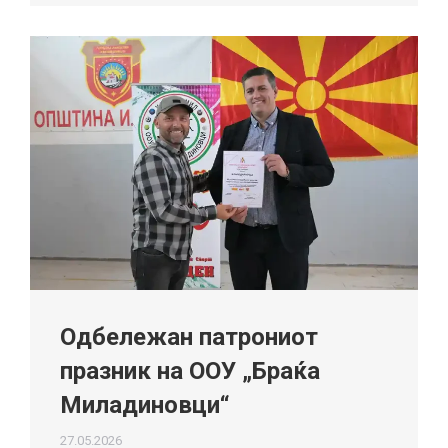
Одбележан патрониот
празник на ООУ „Браќа
Миладиновци“
27.05.2026