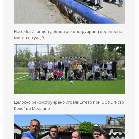
Населба Илинден добива реконструирана водоводна
мрежа на ул. „9“
Целосно реконструирано игралиштето при ООУ „Ристо
Крле“ во Мралино