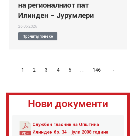
на регионалниот пат
Илинден – Јурумлери
26.05.2026
Прочитај повеќе
1
2
3
4
5
…
146
→
Нови документи
Службен гласник на Општина
Илинден бр. 34 – јули 2008 година