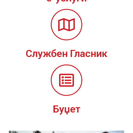
Службен Гласник
Буџет