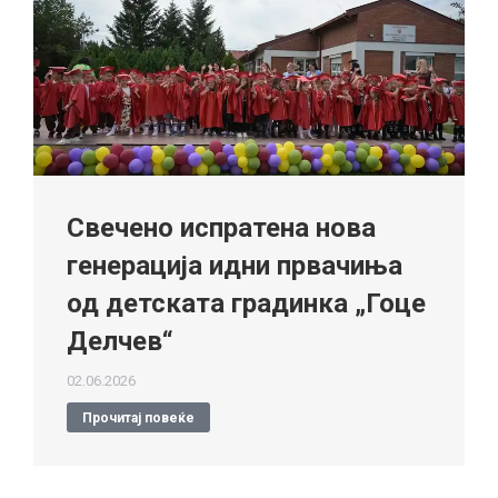
Свечено испратена нова
генерација идни првачиња
од детската градинка „Гоце
Делчев“
02.06.2026
Прочитај повеќе