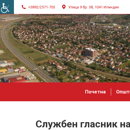
+3892/2571-703
Улица 9 бр. 38, 1041 Илинден
Почетна
Општ
Службен гласник на