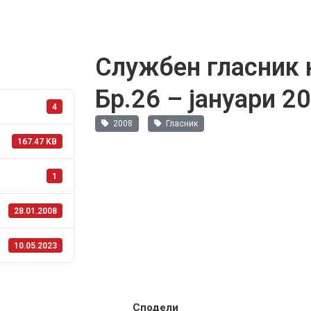
Службен гласник 
Бр.26 – јануари 2
4
2008
Гласник
167.47 KB
1
28.01.2008
10.05.2023
Сподели