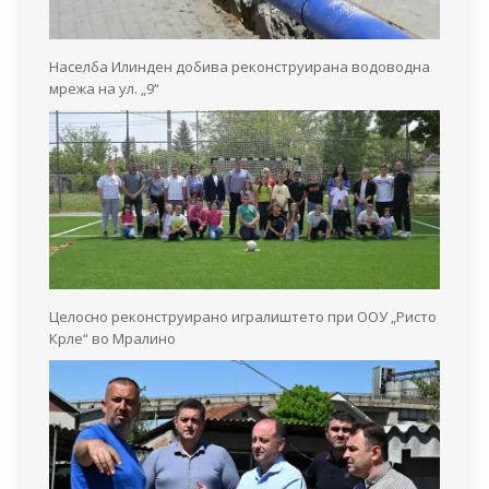
Населба Илинден добива реконструирана водоводна
мрежа на ул. „9“
Целосно реконструирано игралиштето при ООУ „Ристо
Крле“ во Мралино