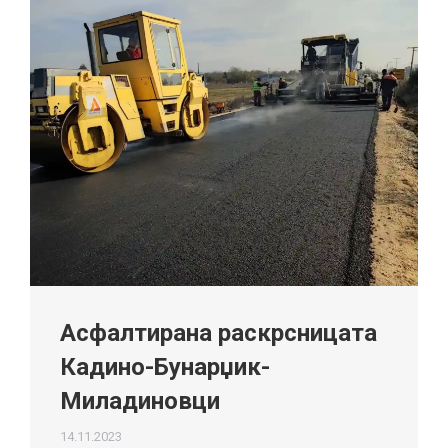
Асфалтирана раскрсницата
Кадино-Бунарџик-
Миладиновци
14.11.2023