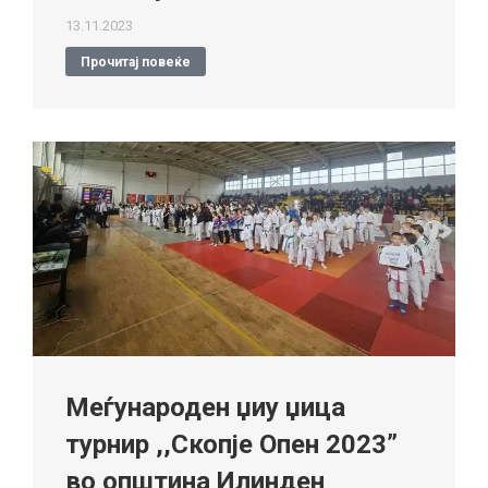
13.11.2023
Прочитај повеќе
Меѓународен џиу џица
турнир ,,Скопје Опен 2023”
во општина Илинден