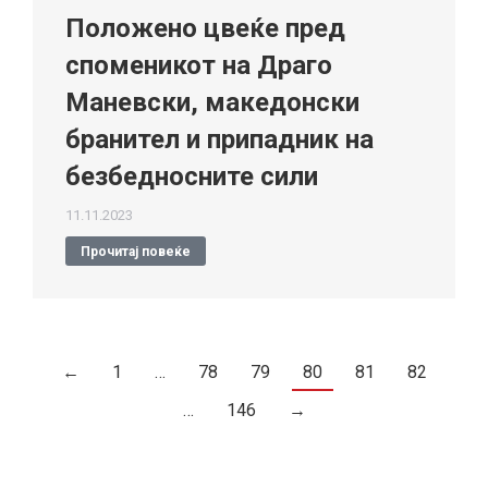
Положено цвеќе пред
споменикот на Драго
Маневски, македонски
бранител и припадник на
безбедносните сили
11.11.2023
Прочитај повеќе
←
1
…
78
79
80
81
82
…
146
→