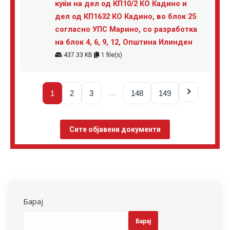
куќи на дел од КП10/2 КО Кадино и
дел од КП1632 КО Кадино, во блок 25
согласно УПС Марино, со разработка
на блок 4, 6, 9, 12, Општина Илинден
437.33 KB
1 file(s)
…
1
2
3
148
149
Сите објавени документи
Барај
Барај