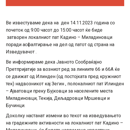
Ве известуваме дека на ден 14.11.2023 година со
почеток од 9:00 часот до 15:00 часот ќе биде
затворен локалниот пат Кадино – Миладиновци
поради асфалтирање на дел од патот од страна на
Изведувачот .
Ве информираме дека Јавното Сообраќајно
Претпријатије за возниот ред за линиите 66 и 66А ќе
се движат од Илинден (од постојката пред кружниот
тек) надвозникот кај Зегин , полокалниот пат Илинден
– Ајватовци преку Бујковци за населените места
Миладиновци, Текија, Дељадровци Мршевци и
Бучинци.
Доколку настанат измени во текот на изведувањето
на градежните активности на локалниот пат Кадино –