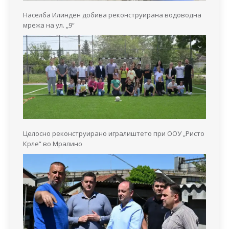
Населба Илинден добива реконструирана водоводна
мрежа на ул. „9“
Целосно реконструирано игралиштето при ООУ „Ристо
Крле“ во Мралино