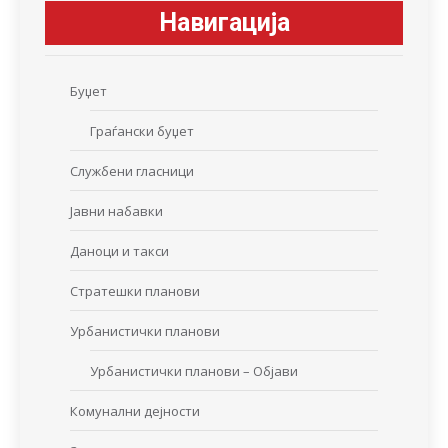
Навигација
Буџет
Граѓански буџет
Службени гласници
Јавни набавки
Даноци и такси
Стратешки планови
Урбанистички планови
Урбанистички планови – Објави
Комунални дејности