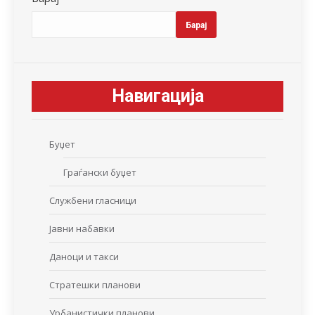
Барај
Навигација
Буџет
Граѓански буџет
Службени гласници
Јавни набавки
Даноци и такси
Стратешки планови
Урбанистички планови