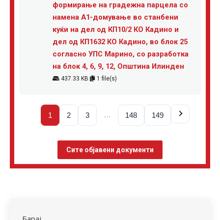
формирање на градежна парцела со
намена А1-домување во станбени
куќи на дел од КП10/2 КО Кадино и
дел од КП1632 КО Кадино, во блок 25
согласно УПС Марино, со разработка
на блок 4, 6, 9, 12, Општина Илинден
437.33 KB
1 file(s)
…
1
2
3
148
149
Сите објавени документи
Барај