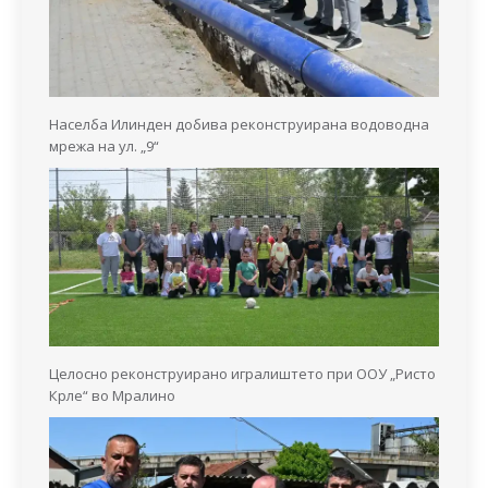
Населба Илинден добива реконструирана водоводна
мрежа на ул. „9“
Целосно реконструирано игралиштето при ООУ „Ристо
Крле“ во Мралино