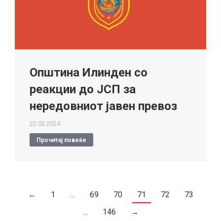
Општина Илинден со
реакции до ЈСП за
нередовниот јавен превоз
22.02.2024
Прочитај повеќе
←
1
…
69
70
71
72
73
…
146
→