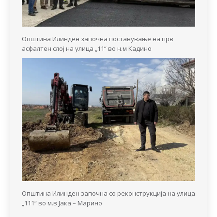
Општина Илинден започна поставување на прв
асфалтен слој на улица „11“ во н.м Кадино
Општина Илинден започна со реконструкција на улица
„111“ во м.в Јака – Марино