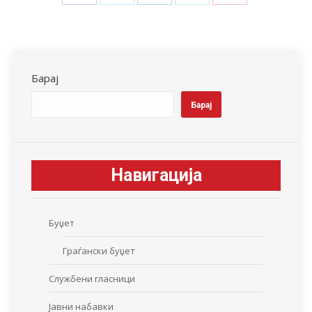
Share
Share
Share
Share
Share
on
on
on
on
on
Facebook
X
LinkedIn
WhatsApp
Pinterest
Барај
Барај
Навигација
Буџет
Граѓански буџет
Службени гласници
Јавни набавки