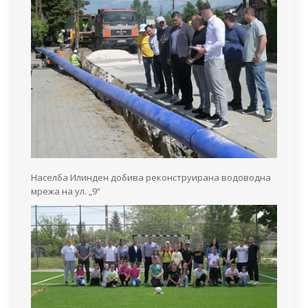
Населба Илинден добива реконструирана водоводна
мрежа на ул. „9“