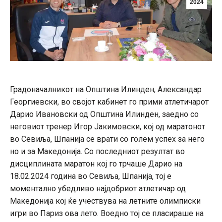
2024
Градоначалникот на Општина Илинден, Александар
Георгиевски, во својот кабинет го прими атлетичарот
Дарио Ивановски од Општина Илинден, заедно со
неговиот тренер Игор Јакимовски, кој од маратонот
во Севиља, Шпанија се врати со голем успех за него
но и за Македонија. Со последниот резултат во
дисциплината маратон кој го трчаше Дарио на
18.02.2024 година во Севиља, Шпанија, тој е
моментално убедливо најдобриот атлетичар од
Македонија кој ќе учествува на летните олимписки
игри во Париз ова лето. Воедно тој се пласираше на