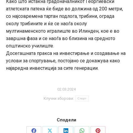
Како што истакна градоначалникот Георгиевски
атлетската патека ќе биде во должина од 200 метри,
со најсовремена тартан подлога, трибини, ограда
околу трибините и ќе се наоѓа околу
мултинаменското игралиште во Илинден, кое е во
завршна фаза и се наоѓа во близина на средното
општинско училиште.
Досегашната пракса на инвестирање и создавање на
услови за спортување, постојано се докажува како
највредна инвестиција за сите генерации.
02.03.2024
Клучни зборови:
Спорт
Сподели