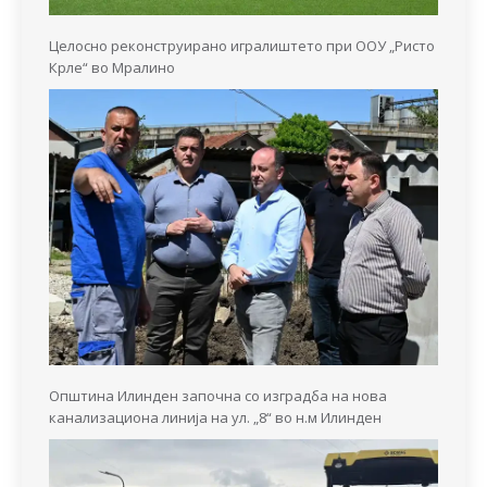
Целосно реконструирано игралиштето при ООУ „Ристо
Крле“ во Мралино
Општина Илинден започна со изградба на нова
канализациона линија на ул. „8“ во н.м Илинден