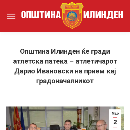
Општина Илинден ќе гради
атлетска патека – атлетичарот
Дарио Ивановски на прием кај
градоначалникот
Мар
2