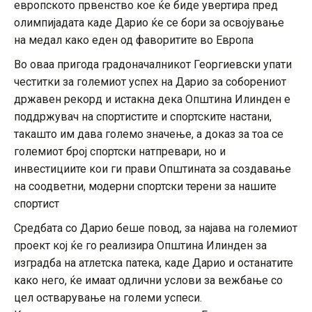
европското првенство кое ќе биде увертира пред
олимпијадата каде Дарио ќе се бори за освојување
на медал како еден од фаворитите во Европа
Во оваа пригода градоначалникот Георгиевски упати
честитки за големиот успех на Дарио за соборениот
државен рекорд и истакна дека Општина Илинден е
поддржувач на спортистите и спортските настани,
такашто им дава големо значење, а доказ за тоа се
големиот број спортски натпревари, но и
инвестициите кои ги прави Општината за создавање
на соодветни, модерни спортски терени за нашите
спортист
Средбата со Дарио беше повод, за најава на големиот
проект кој ќе го реализира Општина Илинден за
изградба на атлетска патека, каде Дарио и останатите
како него, ќе имаат одлични услови за вежбање со
цел остварување на големи успеси.