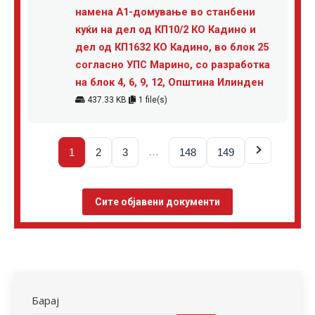
намена А1-домување во станбени
куќи на дел од КП10/2 КО Кадино и
дел од КП1632 КО Кадино, во блок 25
согласно УПС Марино, со разработка
на блок 4, 6, 9, 12, Општина Илинден
437.33 KB
1 file(s)
…
1
2
3
148
149
Сите објавени документи
Барај