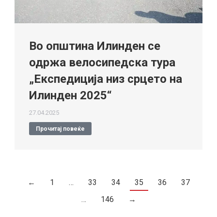
Во општина Илинден се
одржа велосипедска тура
„Експедиција низ срцето на
Илинден 2025“
27.04.2025
Прочитај повеќе
←
1
…
33
34
35
36
37
…
146
→