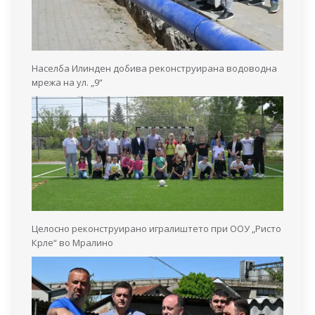
Населба Илинден добива реконструирана водоводна
мрежа на ул. „9“
Целосно реконструирано игралиштето при ООУ „Ристо
Крле“ во Мралино