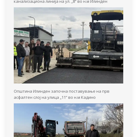
канализациона линија на ул. „8“ во н.м Илинден
Општина Илинден започна поставување на прв
асфалтен слој на улица „11“ во н.м Кадино