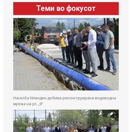
Теми во фокусот
Населба Илинден добива реконструирана водоводна
мрежа на ул. „9“