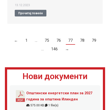
13.12.2023
Прочитај повеќе
←
1
…
75
76
77
78
79
…
146
→
Нови документи
Општински енергетски план за 2027
година за општина Илинден
575.00 KB
1 file(s)