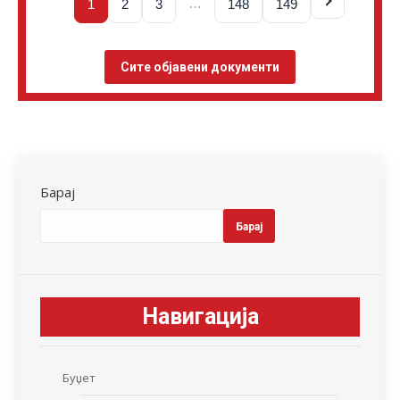
…
1
2
3
148
149
Сите објавени документи
Барај
Барај
Навигација
Буџет