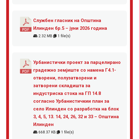
Службен гласник на Општина
Илинден бр.5 – јуни 2026 година
2.32 MB
1 file(s)
Урбанистички проект за парцелирано
градежно земјиште со намена Г4.1-
отворени, полузатворени и
затворени складишта за
индустриска стока на ГП 14.8
согласно Урбанистичкии план за
село Илинден со разработка на блок
3, 4, 5, 13. 14, 24, 26, 32 и 33 – Општина
Илинден
668.37 KB
1 file(s)