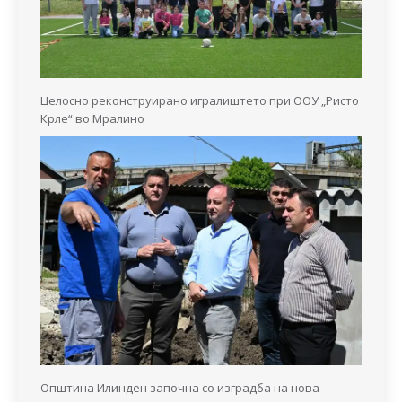
Целосно реконструирано игралиштето при ООУ „Ристо
Крле“ во Мралино
Општина Илинден започна со изградба на нова