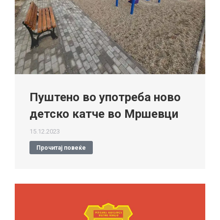
Пуштено во употреба ново
детско катче во Мршевци
15.12.2023
Прочитај повеќе