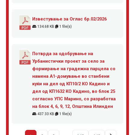
Известување за Оглас бр.02/2026
134.68 KB
1 file(s)
Потврда за одобрување на
Урбанистички проект за село за
формирање на градежна парцела со
намена А1-домување во станбени
куќи на дел од КП10/2 КО Кадино и
дел од КП1632 КО Кадино, во блок 25
согласно УПС Марино, со разработка
на блок 4, 6, 9, 12, Општина Илинден
437.33 KB
1 file(s)