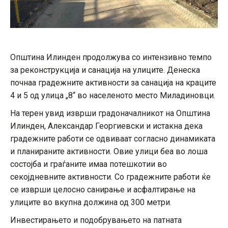
Општина Илинден продолжува со интензивно темпо
за реконструкција и санација на улиците. Денеска
почнаа градежните активности за санација на краците
4 и 5 од улица „8“ во населеното место Миладиновци.
На терен увид изврши градоначалникот на Општина
Илинден, Александар Георгиевски и истакна дека
градежните работи се одвиваат согласно динамиката
и планираните активности. Овие улици беа во лоша
состојба и граѓаните имаа потешкотии во
секојдневните активности. Со градежните работи ќе
се изврши целосно санирање и асфалтирање на
улиците во вкупна должина од 300 метри.
Инвестирањето и подобрувањето на патната