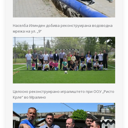
Населба Илинден добива реконструирана водоводна
мрежа на ул. „9“
Целосно реконструирано игралиштето при ООУ „Ристо
Крле“ во Мралино